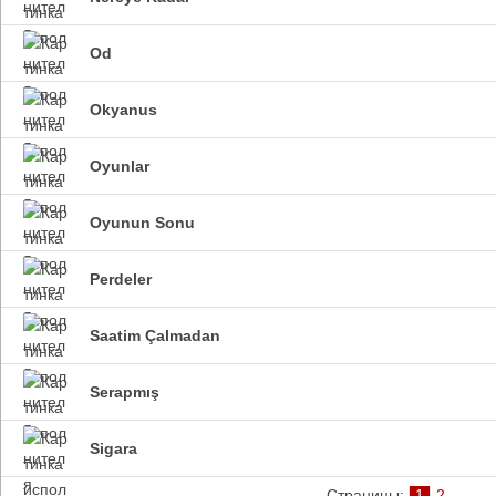
Od
Okyanus
Oyunlar
Oyunun Sonu
Perdeler
Saatim Çalmadan
Serapmış
Sigara
Страницы:
1
2