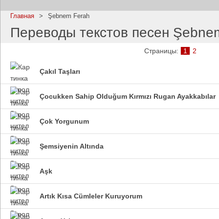
Главная
>
Şebnem Ferah
Переводы текстов песен Şebne
Страницы:
1
2
Imagine Dragons
Ramms
Çakıl Taşları
Все песни
Все пе
Çocukken Sahip Olduğum Kırmızı Rugan Ayakkabılar
Çok Yorgunum
Şemsiyenin Altında
Aşk
Blind Guardian
Pitbull
Все песни
Все пе
Artık Kısa Cümleler Kuruyorum