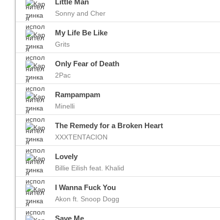
Little Man
Sonny and Cher
My Life Be Like
Grits
Only Fear of Death
2Pac
Rampampam
Minelli
The Remedy for a Broken Heart
XXXTENTACION
Lovely
Billie Eilish feat. Khalid
I Wanna Fuck You
Akon ft. Snoop Dogg
Save Me