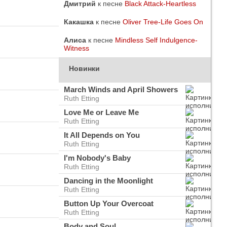
Дмитрий
к песне
Black Attack-Heartless
Какашка
к песне
Oliver Tree-Life Goes On
Алиса
к песне
Mindless Self Indulgence-
Witness
Новинки
March Winds and April Showers
Ruth Etting
Love Me or Leave Me
Ruth Etting
It All Depends on You
Ruth Etting
I'm Nobody's Baby
Ruth Etting
do
ого
Dancing in the Moonlight
Ruth Etting
Button Up Your Overcoat
Ruth Etting
Body and Soul