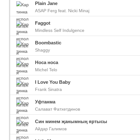
Plain Jane
ASAP Ferg feat. Nicki Minaj
Faggot
Imagine Dragons
Ra
Mindless Self Indulgence
Все песни
Вс
Boombastic
Shaggy
Носа носа
Michel Telo
I Love You Baby
Frank Sinatra
Уфтанма
Blind Guardian
Pit
Салават Фатхетдинов
Все песни
Вс
Син минем җанымның яртысы
Айдар Галимов