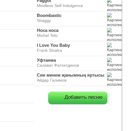
Faggot
Mindless Self Indulgence
Boombastic
Shaggy
Носа носа
Michel Telo
I Love You Baby
Frank Sinatra
Уфтанма
Салават Фатхетдинов
Син минем җанымның яртысы
Айдар Галимов
Добавить песню