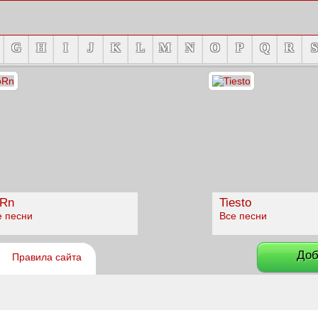
G
H
I
J
K
L
M
N
O
P
Q
R
S
Rn
Tiesto
е песни
Все песни
Доб
Правила сайта