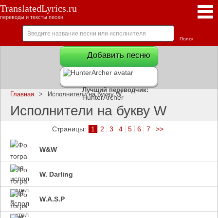
TranslatedLyrics.ru
переводы и тексты песен
Добавить песню
Лучший переводчик:
Главная
>
Исполнители на букву W
HunterArcher
Исполнители на букву W
Страницы:
1
2
3
4
5
6
7
>>
W&W
W. Darling
W.A.S.P