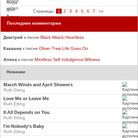
Страницы:
1
2
3
4
5
6
7
>>
Последние комментарии
Дмитрий
к песне
Black Attack-Heartless
Какашка
к песне
Oliver Tree-Life Goes On
Алиса
к песне
Mindless Self Indulgence-Witness
Новинки
March Winds and April Showers
Ruth Etting
Love Me or Leave Me
Ruth Etting
It All Depends on You
Ruth Etting
I'm Nobody's Baby
Ruth Etting