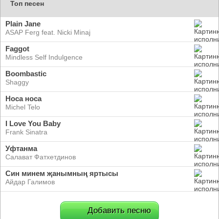
Топ песен
Plain Jane
ASAP Ferg feat. Nicki Minaj
Faggot
Mindless Self Indulgence
Boombastic
Shaggy
Носа носа
Michel Telo
I Love You Baby
Frank Sinatra
Уфтанма
Салават Фатхетдинов
Син минем җанымның яртысы
Айдар Галимов
Добавить песню