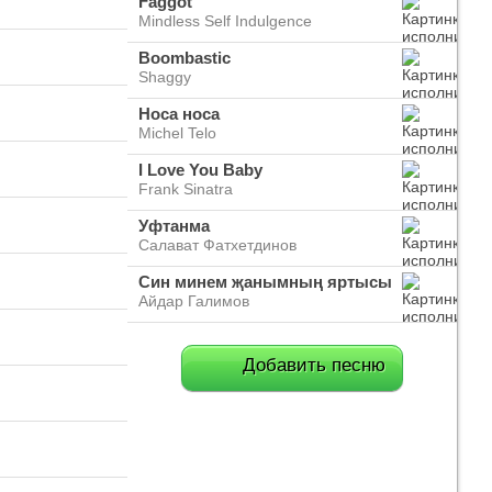
Faggot
Mindless Self Indulgence
Boombastic
Shaggy
Носа носа
Michel Telo
I Love You Baby
Frank Sinatra
Уфтанма
Салават Фатхетдинов
Син минем җанымның яртысы
Айдар Галимов
Добавить песню