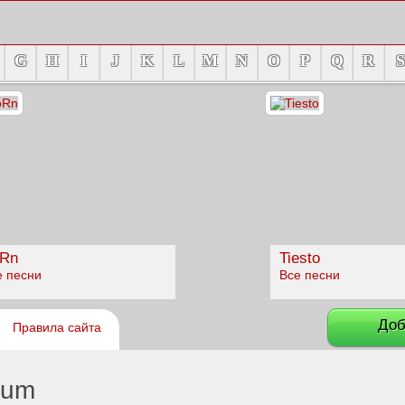
G
H
I
J
K
L
M
N
O
P
Q
R
S
Rn
Tiesto
е песни
Все песни
Доб
Правила сайта
uum