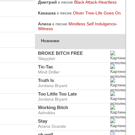
Дмитрий
к песне
Black Attack-Heartless
Какашка
к песне
Oliver Tree-Life Goes On
Алиса
к песне
Mindless Self Indulgence-
Witness
Новинки
BROKE BITCH FREE
Slayyyter
Tic-Tac
Mind Driller
Truth Is
Jordana Bryant
Too Little Too Late
Jordana Bryant
do
ого
Working Bitch
Ashnikko
Stay
Ariana Grande
oh well