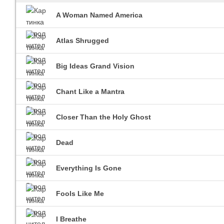
A Woman Named America
Atlas Shrugged
Imagine Dragons
Ra
Все песни
Вс
Big Ideas Grand Vision
Chant Like a Mantra
Closer Than the Holy Ghost
Dead
Blind Guardian
Everything Is Gone
Pit
Все песни
Вс
Fools Like Me
I Breathe