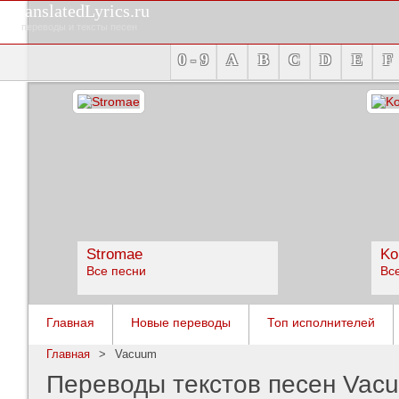
TranslatedLyrics.ru
переводы и тексты песен
0 - 9
A
B
C
D
E
F
Stromae
Ko
Все песни
Вс
Главная
Новые переводы
Топ исполнителей
Главная
>
Vacuum
Переводы текстов песен Vac