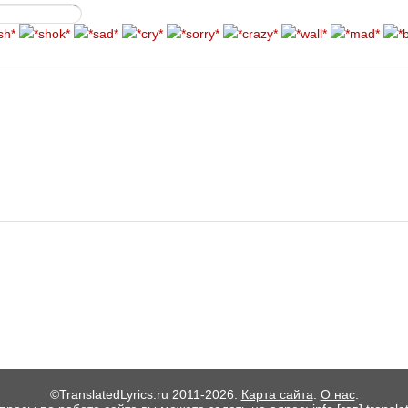
©TranslatedLyrics.ru 2011-2026.
Карта сайта
.
О нас
.