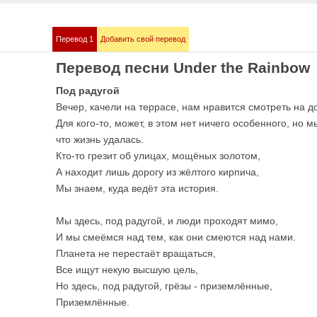
Перевод 1
Добавить свой перевод
mmstein
Demis Roussos
Перевод песни Under the Rainbow
е песни
Все песни
Под радугой
Вечер, качели на террасе, нам нравится смотреть на д
Для кого-то, может, в этом нет ничего особенного, но м
что жизнь удалась.
Кто-то грезит об улицах, мощёных золотом,
А находит лишь дорогу из жёлтого кирпича,
Мы знаем, куда ведёт эта история.
Мы здесь, под радугой, и люди проходят мимо,
И мы смеёмся над тем, как они смеются над нами.
bull
Love me like you 
е песни
OST 50 оттенков сер
Планета не перестаёт вращаться,
Все ищут некую высшую цель,
Но здесь, под радугой, грёзы - приземлённые,
Приземлённые.