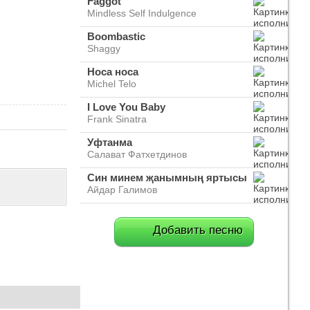
Faggot
Mindless Self Indulgence
Boombastic
Shaggy
Носа носа
Michel Telo
I Love You Baby
Frank Sinatra
Уфтанма
Салават Фатхетдинов
Син минем җанымның яртысы
Айдар Галимов
Добавить песню