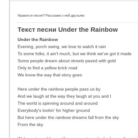
Нравится песня? Расскажи о ней друзьям:
Imagine Dragons
Ra
Текст песни Under the Rainbow
Все песни
Вс
Under the Rainbow
Evening, porch swing, we love to watch it rain
To some folks, it ain't much, but we think we've got it made
Some people dream about streets paved with gold
Only to find a yellow brick road
We know the way that story goes
Here under the rainbow people pass us by
And we laugh at the way they laugh at you and I
The world is spinning around and around
Blind Guardian
Pit
Все песни
Вс
Everybody's lookin' for higher ground
But here under the rainbow dreams fall from the sky
From the sky