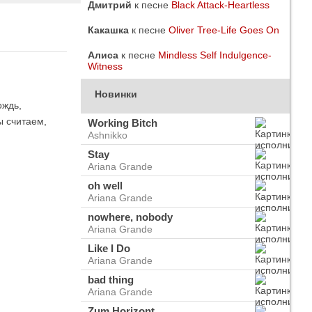
Дмитрий
к песне
Black Attack-Heartless
Какашка
к песне
Oliver Tree-Life Goes On
Алиса
к песне
Mindless Self Indulgence-
Witness
Новинки
ождь,
ы считаем,
Working Bitch
Ashnikko
Stay
Ariana Grande
oh well
Ariana Grande
nowhere, nobody
Ariana Grande
do
ого
Like I Do
Ariana Grande
bad thing
Ariana Grande
Zum Horizont