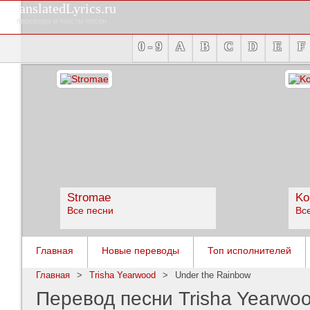
TranslatedLyrics.ru
переводы и тексты песен
0 - 9
A
B
C
D
E
F
Stromae
Ko
Все песни
Вс
Главная
Новые переводы
Топ исполнителей
Главная
>
Trisha Yearwood
>
Under the Rainbow
Перевод песни Trisha Yearwoo