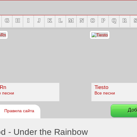
G
H
I
J
K
L
M
N
O
P
Q
R
S
Rn
Tiesto
е песни
Все песни
Доб
Правила сайта
d - Under the Rainbow