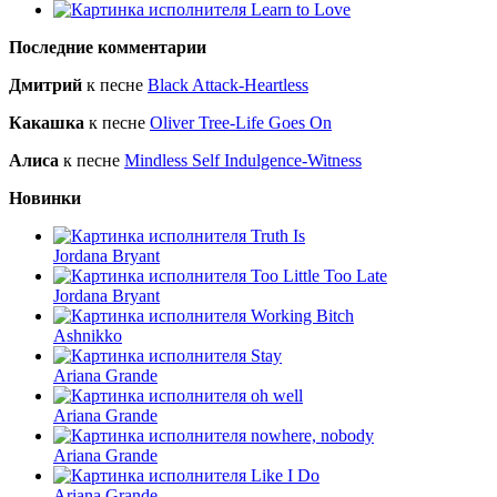
Learn to Love
Последние комментарии
Дмитрий
к песне
Black Attack-Heartless
Какашка
к песне
Oliver Tree-Life Goes On
Алиса
к песне
Mindless Self Indulgence-Witness
Новинки
Truth Is
Jordana Bryant
Too Little Too Late
Jordana Bryant
Working Bitch
Ashnikko
Stay
Ariana Grande
oh well
Ariana Grande
nowhere, nobody
Ariana Grande
Like I Do
Ariana Grande