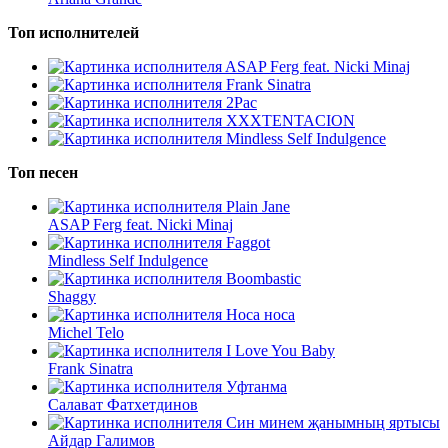
Топ исполнителей
ASAP Ferg feat. Nicki Minaj
Frank Sinatra
2Pac
XXXTENTACION
Mindless Self Indulgence
Топ песен
Plain Jane
ASAP Ferg feat. Nicki Minaj
Faggot
Mindless Self Indulgence
Boombastic
Shaggy
Носа носа
Michel Telo
I Love You Baby
Frank Sinatra
Уфтанма
Салават Фатхетдинов
Син минем җанымның яртысы
Айдар Галимов