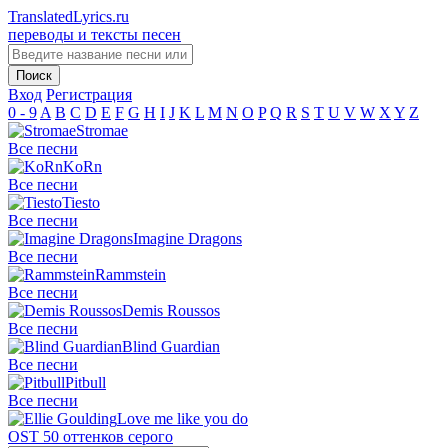
TranslatedLyrics.ru
переводы и тексты песен
Вход
Регистрация
0 - 9
A
B
C
D
E
F
G
H
I
J
K
L
M
N
O
P
Q
R
S
T
U
V
W
X
Y
Z
Stromae
Все песни
KoRn
Все песни
Tiesto
Все песни
Imagine Dragons
Все песни
Rammstein
Все песни
Demis Roussos
Все песни
Blind Guardian
Все песни
Pitbull
Все песни
Love me like you do
OST 50 оттенков серого