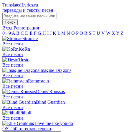
TranslatedLyrics.ru
переводы и тексты песен
Вход
Регистрация
0 - 9
A
B
C
D
E
F
G
H
I
J
K
L
M
N
O
P
Q
R
S
T
U
V
W
X
Y
Z
Stromae
Все песни
KoRn
Все песни
Tiesto
Все песни
Imagine Dragons
Все песни
Rammstein
Все песни
Demis Roussos
Все песни
Blind Guardian
Все песни
Pitbull
Все песни
Love me like you do
OST 50 оттенков серого