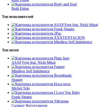
Body and Soul
Ruth Etting
Топ исполнителей
ASAP Ferg feat. Nicki Minaj
Frank Sinatra
2Pac
XXXTENTACION
Mindless Self Indulgence
Топ песен
Plain Jane
ASAP Ferg feat. Nicki Minaj
Faggot
Mindless Self Indulgence
Boombastic
Shaggy
Носа носа
Michel Telo
I Love You Baby
Frank Sinatra
Уфтанма
Салават Фатхетдинов