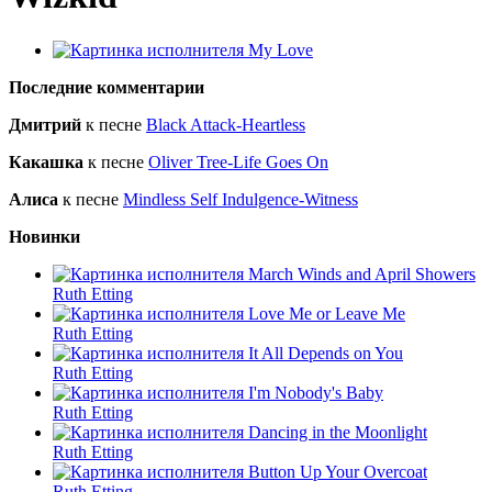
My Love
Последние комментарии
Дмитрий
к песне
Black Attack-Heartless
Какашка
к песне
Oliver Tree-Life Goes On
Алиса
к песне
Mindless Self Indulgence-Witness
Новинки
March Winds and April Showers
Ruth Etting
Love Me or Leave Me
Ruth Etting
It All Depends on You
Ruth Etting
I'm Nobody's Baby
Ruth Etting
Dancing in the Moonlight
Ruth Etting
Button Up Your Overcoat
Ruth Etting