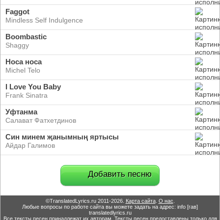
Faggot
Mindless Self Indulgence
Boombastic
Shaggy
Носа носа
Michel Telo
I Love You Baby
Frank Sinatra
Уфтанма
Салават Фатхетдинов
Син минем җанымның яртысы
Айдар Галимов
Добавить песню
©TranslatedLyrics.ru 2011-2026.
Карта сайта
.
О нас
.
Любые вопросы по работе сайта вы можете задать на адрес: info [гав]
translatedlyrics.ru
Все тексты песен принадлежат их авторам. Тексты песен предоставлены только для