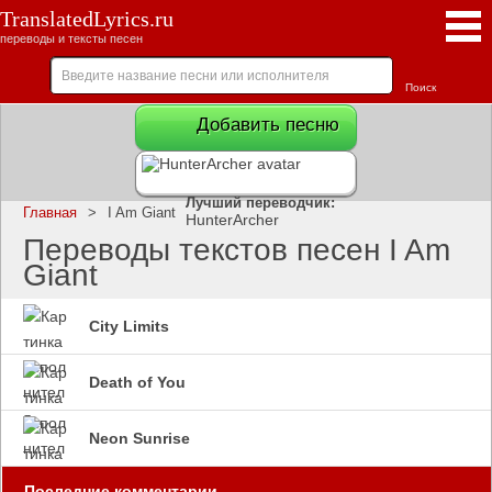
TranslatedLyrics.ru
переводы и тексты песен
Добавить песню
Лучший переводчик:
Главная
>
I Am Giant
HunterArcher
Переводы текстов песен I Am
Giant
City Limits
Death of You
Neon Sunrise
Последние комментарии