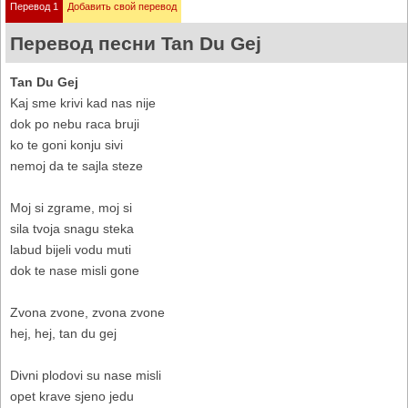
Перевод 1
Добавить свой перевод
Перевод песни Tan Du Gej
Tan Du Gej
Kaj sme krivi kad nas nije
dok po nebu raca bruji
ko te goni konju sivi
nemoj da te sajla steze
Moj si zgrame, moj si
sila tvoja snagu steka
labud bijeli vodu muti
dok te nase misli gone
Zvona zvone, zvona zvone
hej, hej, tan du gej
Divni plodovi su nase misli
opet krave sjeno jedu