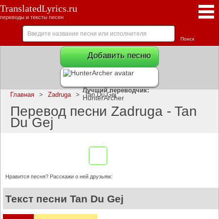
TranslatedLyrics.ru
переводы и тексты песен
Добавить песню
Лучший переводчик:
Главная
>
Zadruga
>
Tan Du Gej
HunterArcher
Перевод песни Zadruga - Tan
Du Gej
Нравится песня? Расскажи о ней друзьям:
Текст песни Tan Du Gej