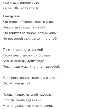
kola vrazja mnoge voze
kaj se vitla, ko bi znal to
Тан ду гэй
Кто смеет обвинять нас за глаза,
Пока утки крякают в небе?
Кто гонится за тобой, серый конь?
Не позволяй удилам затянуть тебя.
Ты мой, мой друг, ты мой,
Твоя сила становится больше.
Белый лебедь мутит воду,
Пока наши мысли гонятся за тобой.
Колокола звонят, колокола звонят,
Эй, эй, тан ду гэй!
Плоды наших мыслей чудесны,
Коровы снова едят сено,
Мчатся дьявольские колесницы.