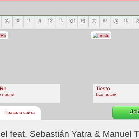
G
H
I
J
K
L
M
N
O
P
Q
R
S
Rn
Tiesto
е песни
Все песни
Доб
Правила сайта
 feat. Sebastián Yatra & Manuel T