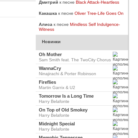
Дмитрий
к песне
Black Attack-Heartless
Какашка
к песне
Oliver Tree-Life Goes On
Алиса
к песне
Mindless Self Indulgence-
Witness
Новинки
Oh Mother
Sam Smith feat. The TwoCity Chorus
WannaCry
Ninajirachi & Porter Robinson
Fireflies
Martin Garrix & U2
Tomorrow Is a Long Time
Harry Belafonte
do
ого
On Top of Old Smokey
Harry Belafonte
Midnight Special
Harry Belafonte
Memphis Tennessee