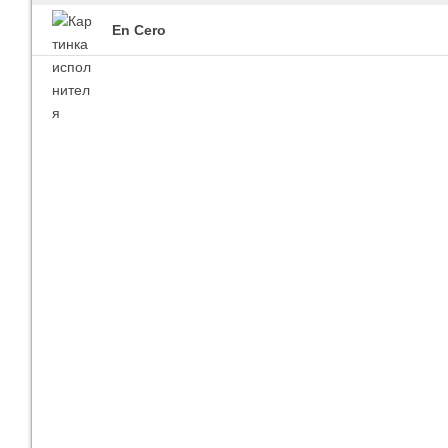
En Cero
Imagine Dragons
Ra
Все песни
Вс
Blind Guardian
Pit
Все песни
Вс