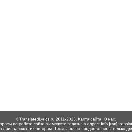
©TranslatedLyrics.ru 2011-2026.
Карта сайта
.
О нас
.
росы по работе сайта вы можете задать на адрес: info [гав] translate
ен принадлежат их авторам. Тексты песен предоставлены только дл