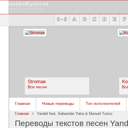
TranslatedLyrics.ru
переводы и тексты песен
0 - 9
A
B
C
D
E
F
Stromae
Ko
Все песни
Вс
Главная
Новые переводы
Топ исполнителей
Главная
>
Yandel feat. Sebastián Yatra & Manuel Turizo
Переводы текстов песен Yandel