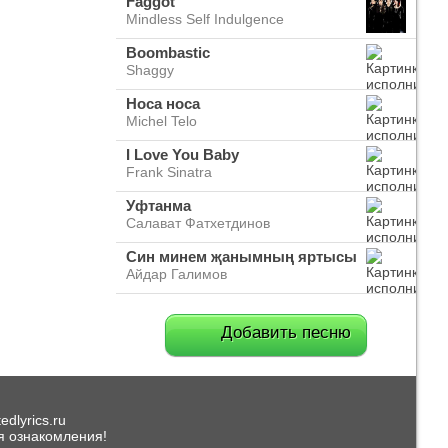
Faggot
Mindless Self Indulgence
Boombastic
Shaggy
Носа носа
Michel Telo
I Love You Baby
Frank Sinatra
Уфтанма
Салават Фатхетдинов
Син минем җанымның яртысы
Айдар Галимов
Добавить песню
dlyrics.ru
я ознакомления!