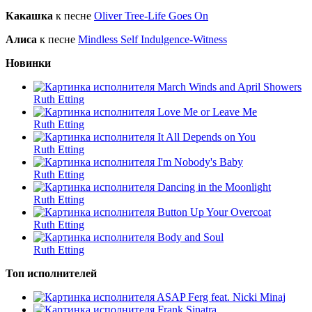
Какашка
к песне
Oliver Tree-Life Goes On
Алиса
к песне
Mindless Self Indulgence-Witness
Новинки
March Winds and April Showers
Ruth Etting
Love Me or Leave Me
Ruth Etting
It All Depends on You
Ruth Etting
I'm Nobody's Baby
Ruth Etting
Dancing in the Moonlight
Ruth Etting
Button Up Your Overcoat
Ruth Etting
Body and Soul
Ruth Etting
Топ исполнителей
ASAP Ferg feat. Nicki Minaj
Frank Sinatra