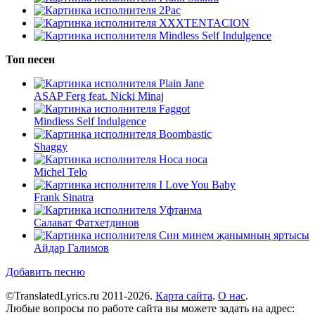
2Pac
XXXTENTACION
Mindless Self Indulgence
Топ песен
Plain Jane
ASAP Ferg feat. Nicki Minaj
Faggot
Mindless Self Indulgence
Boombastic
Shaggy
Носа носа
Michel Telo
I Love You Baby
Frank Sinatra
Уфтанма
Салават Фатхетдинов
Син минем җанымның яртысы
Айдар Галимов
Добавить песню
©TranslatedLyrics.ru 2011-2026.
Карта сайта
.
О нас
.
Любые вопросы по работе сайта вы можете задать на адрес: