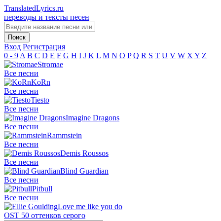
TranslatedLyrics.ru
переводы и тексты песен
Вход
Регистрация
0 - 9
A
B
C
D
E
F
G
H
I
J
K
L
M
N
O
P
Q
R
S
T
U
V
W
X
Y
Z
Stromae
Все песни
KoRn
Все песни
Tiesto
Все песни
Imagine Dragons
Все песни
Rammstein
Все песни
Demis Roussos
Все песни
Blind Guardian
Все песни
Pitbull
Все песни
Love me like you do
OST 50 оттенков серого