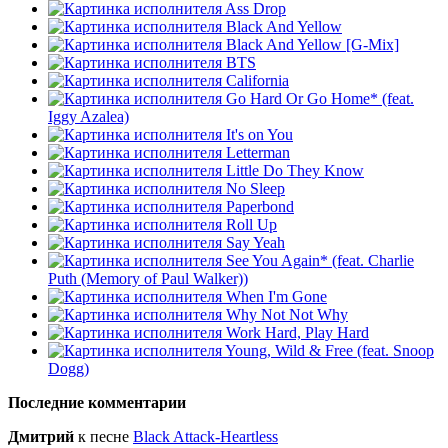
Ass Drop
Black And Yellow
Black And Yellow [G-Mix]
BTS
California
Go Hard Or Go Home* (feat.
Iggy Azalea)
It's on You
Letterman
Little Do They Know
No Sleep
Paperbond
Roll Up
Say Yeah
See You Again* (feat. Charlie
Puth (Memory of Paul Walker))
When I'm Gone
Why Not Not Why
Work Hard, Play Hard
Young, Wild & Free (feat. Snoop
Dogg)
Последние комментарии
Дмитрий
к песне
Black Attack-Heartless