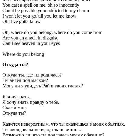
You cast a spell on me, oh so innocently
Can it be possible your addicted to my charm
I won't let you go,'till you let me know
Oh, I've gotta know
Oh, where do you belong, where do you come from
Are you an angel, in disguise
Can I see heaven in your eyes
Where do you belong
Откуда ты?
Откуда ты, где ты родилась?
Ты ангел под маской?
Могу ли я увидеть Рай в твоих глазах?
Я хочу знать,
Я хочу знать правду о тебе.
Скажи мне:
Откуда ты?
Кажется невероятным, что ты окажешься в моих объятиях.
Ты околдовала меня, о, так невинно...
Возможно ли, что ты поддалась моему обаянию?