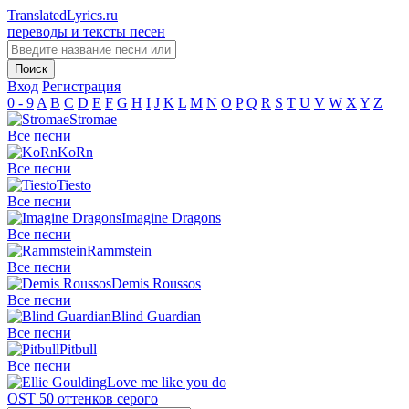
TranslatedLyrics.ru
переводы и тексты песен
Вход
Регистрация
0 - 9
A
B
C
D
E
F
G
H
I
J
K
L
M
N
O
P
Q
R
S
T
U
V
W
X
Y
Z
Stromae
Все песни
KoRn
Все песни
Tiesto
Все песни
Imagine Dragons
Все песни
Rammstein
Все песни
Demis Roussos
Все песни
Blind Guardian
Все песни
Pitbull
Все песни
Love me like you do
OST 50 оттенков серого