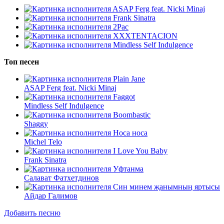
ASAP Ferg feat. Nicki Minaj
Frank Sinatra
2Pac
XXXTENTACION
Mindless Self Indulgence
Топ песен
Plain Jane
ASAP Ferg feat. Nicki Minaj
Faggot
Mindless Self Indulgence
Boombastic
Shaggy
Носа носа
Michel Telo
I Love You Baby
Frank Sinatra
Уфтанма
Салават Фатхетдинов
Син минем җанымның яртысы
Айдар Галимов
Добавить песню