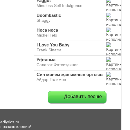
Faggot
Mindless Self Indulgence
Boombastic
Shaggy
Носа носа
Michel Telo
I Love You Baby
Frank Sinatra
Уфтанма
Салават Фатхетдинов
Син минем җанымның яртысы
Айдар Галимов
Добавить песню
dlyrics.ru
я ознакомления!