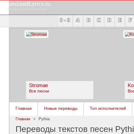
TranslatedLyrics.ru
переводы и тексты песен
0 - 9
A
B
C
D
E
F
Stromae
Ko
Все песни
Вс
Главная
Новые переводы
Топ исполнителей
Главная
>
Pythia
Переводы текстов песен Pyth