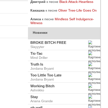
Дмитрий
к песне
Black Attack-Heartless
Какашка
к песне
Oliver Tree-Life Goes On
Алиса
к песне
Mindless Self Indulgence-
Witness
Новинки
BROKE BITCH FREE
Slayyyter
Tic-Tac
Mind Driller
Truth Is
Jordana Bryant
Too Little Too Late
Jordana Bryant
do
ого
Working Bitch
Ashnikko
Stay
Ariana Grande
oh well