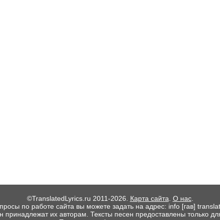
©TranslatedLyrics.ru 2011-2026.
Карта сайта
.
О нас
.
росы по работе сайта вы можете задать на адрес: info [гав] translate
ен принадлежат их авторам. Тексты песен предоставлены только дл