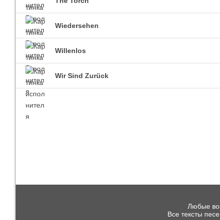
The Torch
Wiedersehen
Willenlos
Wir Sind Zurück
Любые воп
Все тексты пес