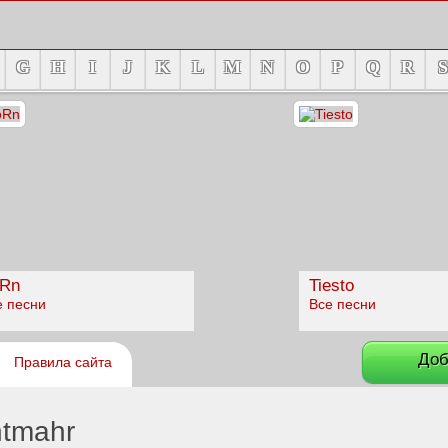
G
H
I
J
K
L
M
N
O
P
Q
R
S
Rn
Tiesto
е песни
Все песни
Доб
Правила сайта
htmahr