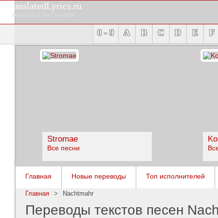
TranslatedLyrics.ru
переводы и тексты песен
0 - 9
A
B
C
D
E
F
Stromae
Ko
Все песни
Вс
Главная
Новые переводы
Топ исполнителей
Главная
>
Nachtmahr
Переводы текстов песен Nac