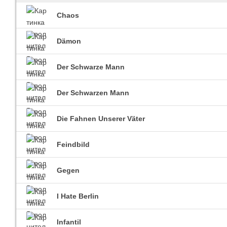
Chaos
Dämon
Imagine Dragons
Ra
Все песни
Вс
Der Schwarze Mann
Der Schwarzen Mann
Die Fahnen Unserer Väter
Feindbild
Blind Guardian
Gegen
Pit
Все песни
Вс
I Hate Berlin
Infantil