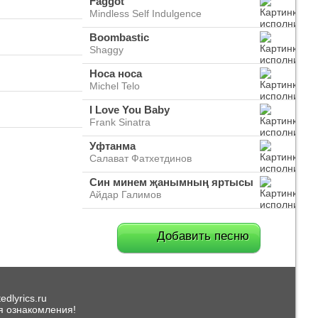
Faggot
Mindless Self Indulgence
Boombastic
Shaggy
Носа носа
Michel Telo
I Love You Baby
Frank Sinatra
Уфтанма
Салават Фатхетдинов
Син минем җанымның яртысы
Айдар Галимов
Добавить песню
dlyrics.ru
я ознакомления!