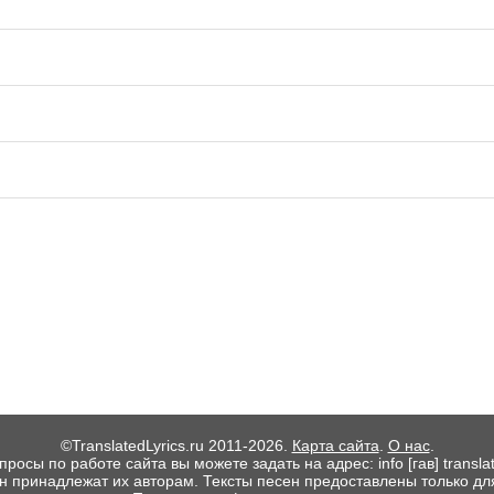
©TranslatedLyrics.ru 2011-2026.
Карта сайта
.
О нас
.
росы по работе сайта вы можете задать на адрес: info [гав] translate
ен принадлежат их авторам. Тексты песен предоставлены только дл