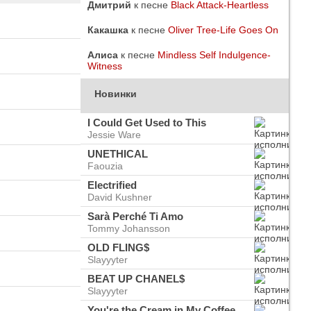
Дмитрий
к песне
Black Attack-Heartless
Какашка
к песне
Oliver Tree-Life Goes On
Алиса
к песне
Mindless Self Indulgence-
Witness
Новинки
I Could Get Used to This
Jessie Ware
UNETHICAL
Faouzia
Electrified
David Kushner
Sarà Perché Ti Amo
Tommy Johansson
do
ого
OLD FLING$
Slayyyter
BEAT UP CHANEL$
Slayyyter
You're the Cream in My Coffee