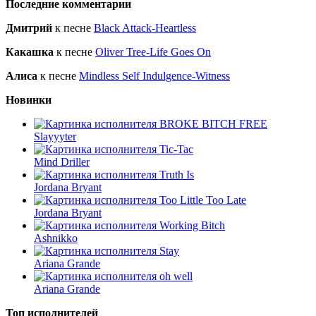
Последние комментарии
Дмитрий
к песне
Black Attack-Heartless
Какашка
к песне
Oliver Tree-Life Goes On
Алиса
к песне
Mindless Self Indulgence-Witness
Новинки
BROKE BITCH FREE
Slayyyter
Tic-Tac
Mind Driller
Truth Is
Jordana Bryant
Too Little Too Late
Jordana Bryant
Working Bitch
Ashnikko
Stay
Ariana Grande
oh well
Ariana Grande
Топ исполнителей