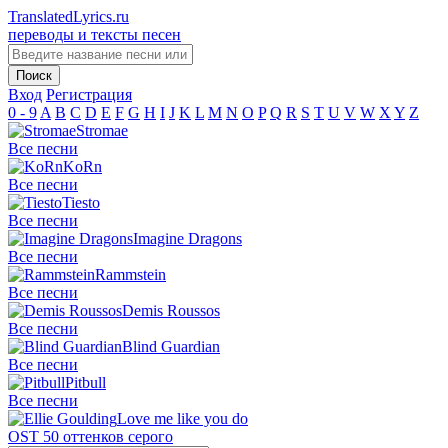
TranslatedLyrics.ru
переводы и тексты песен
Вход
Регистрация
0 - 9
A
B
C
D
E
F
G
H
I
J
K
L
M
N
O
P
Q
R
S
T
U
V
W
X
Y
Z
Stromae
Все песни
KoRn
Все песни
Tiesto
Все песни
Imagine Dragons
Все песни
Rammstein
Все песни
Demis Roussos
Все песни
Blind Guardian
Все песни
Pitbull
Все песни
Love me like you do
OST 50 оттенков серого