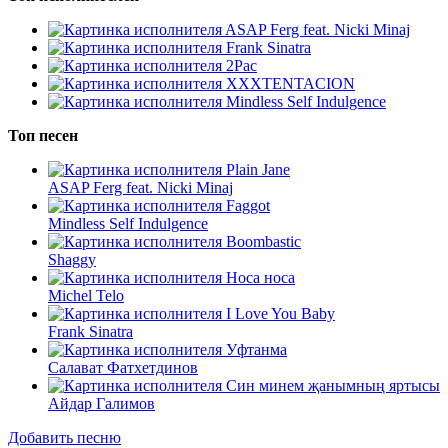
ASAP Ferg feat. Nicki Minaj
Frank Sinatra
2Pac
XXXTENTACION
Mindless Self Indulgence
Топ песен
Plain Jane
ASAP Ferg feat. Nicki Minaj
Faggot
Mindless Self Indulgence
Boombastic
Shaggy
Носа носа
Michel Telo
I Love You Baby
Frank Sinatra
Уфтанма
Салават Фатхетдинов
Син минем җанымның яртысы
Айдар Галимов
Добавить песню