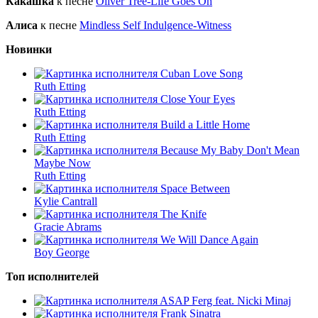
Какашка
к песне
Oliver Tree-Life Goes On
Алиса
к песне
Mindless Self Indulgence-Witness
Новинки
Cuban Love Song
Ruth Etting
Close Your Eyes
Ruth Etting
Build a Little Home
Ruth Etting
Because My Baby Don't Mean
Maybe Now
Ruth Etting
Space Between
Kylie Cantrall
The Knife
Gracie Abrams
We Will Dance Again
Boy George
Топ исполнителей
ASAP Ferg feat. Nicki Minaj
Frank Sinatra