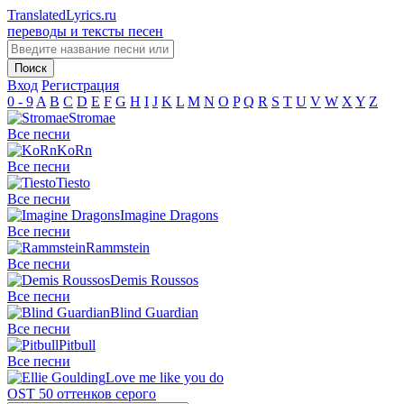
TranslatedLyrics.ru
переводы и тексты песен
Вход
Регистрация
0 - 9
A
B
C
D
E
F
G
H
I
J
K
L
M
N
O
P
Q
R
S
T
U
V
W
X
Y
Z
Stromae
Все песни
KoRn
Все песни
Tiesto
Все песни
Imagine Dragons
Все песни
Rammstein
Все песни
Demis Roussos
Все песни
Blind Guardian
Все песни
Pitbull
Все песни
Love me like you do
OST 50 оттенков серого