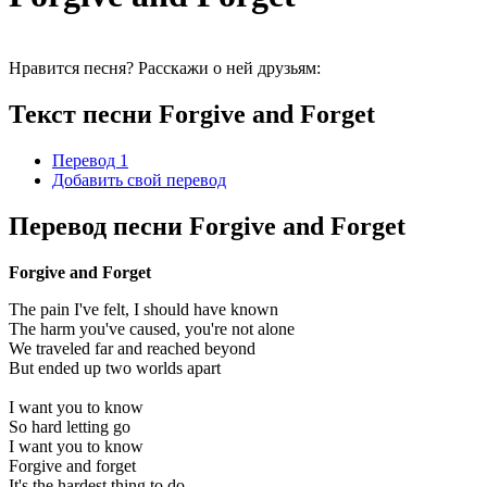
Нравится песня? Расскажи о ней друзьям:
Текст песни Forgive and Forget
Перевод 1
Добавить свой перевод
Перевод песни Forgive and Forget
Forgive and Forget
The pain I've felt, I should have known
The harm you've caused, you're not alone
We traveled far and reached beyond
But ended up two worlds apart
I want you to know
So hard letting go
I want you to know
Forgive and forget
It's the hardest thing to do