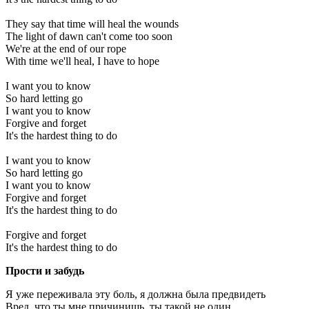
They say that time will heal the wounds
The light of dawn can't come too soon
We're at the end of our rope
With time we'll heal, I have to hope
I want you to know
So hard letting go
I want you to know
Forgive and forget
It's the hardest thing to do
I want you to know
So hard letting go
I want you to know
Forgive and forget
It's the hardest thing to do
Forgive and forget
It's the hardest thing to do
Прости и забудь
Я уже переживала эту боль, я должна была предвидеть
Вред, что ты мне причинишь, ты такой не один.