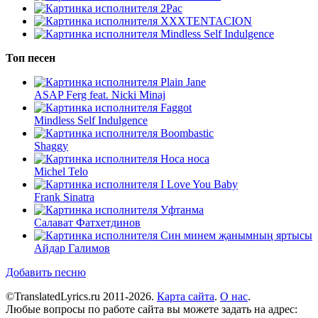
2Pac
XXXTENTACION
Mindless Self Indulgence
Топ песен
Plain Jane
ASAP Ferg feat. Nicki Minaj
Faggot
Mindless Self Indulgence
Boombastic
Shaggy
Носа носа
Michel Telo
I Love You Baby
Frank Sinatra
Уфтанма
Салават Фатхетдинов
Син минем җанымның яртысы
Айдар Галимов
Добавить песню
©TranslatedLyrics.ru 2011-2026.
Карта сайта
.
О нас
.
Любые вопросы по работе сайта вы можете задать на адрес: