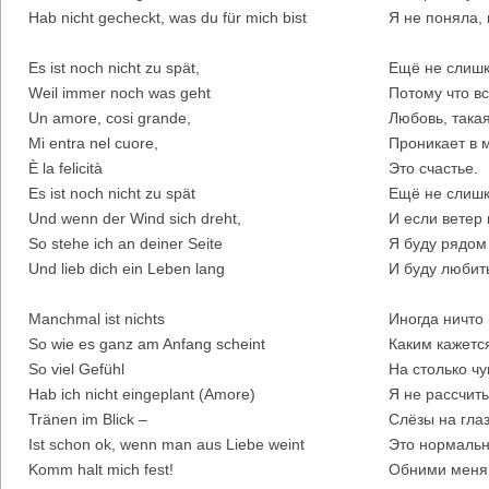
Hab nicht gecheckt, was du für mich bist
Я не поняла, 
Es ist noch nicht zu spät,
Ещё не слишк
Weil immer noch was geht
Потому что в
Un amore, cosi grande,
Любовь, така
Mi entra nel cuore,
Проникает в 
È la felicità
Это счастье.
Es ist noch nicht zu spät
Ещё не слишк
Und wenn der Wind sich dreht,
И если ветер
So stehe ich an deiner Seite
Я буду рядом
Und lieb dich ein Leben lang
И буду любить
Manchmal ist nichts
Иногда ничто 
So wie es ganz am Anfang scheint
Каким кажетс
So viel Gefühl
На столько чу
Hab ich nicht eingeplant (Amore)
Я не рассчит
Tränen im Blick –
Слёзы на глаз
Ist schon ok, wenn man aus Liebe weint
Это нормальн
Komm halt mich fest!
Обними меня 