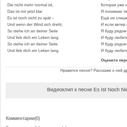
Die nicht mehr normal ist,
Которая уже 
Das ist mir jetzt klar
Я понимаю те
Es ist noch nicht zu spät –
Ещё не слишк
Und wenn der Wind sich dreht,
И если ветер
So stehe ich an deiner Seite
Я буду рядом
Und lieb dich ein Leben lang
И буду любить
So stehe ich an deiner Seite
Я буду рядом
Und lieb dich ein Leben lang
И буду любить
Оцените пер
Нравится песня? Расскажи о ней д
Видеоклип к песне Es Ist Noch Ni
Комментарии(0)