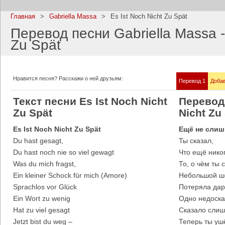
Главная
>
Gabriella Massa
>
Es Ist Noch Nicht Zu Spät
Перевод песни Gabriella Massa - 
Zu Spät
Imagine Dragons
Ramms
Все песни
Все пе
Нравится песня? Расскажи о ней друзьям:
Перевод 1
Добав
Текст песни Es Ist Noch Nicht
Перевод 
Zu Spät
Nicht Zu
Es Ist Noch Nicht Zu Spät
Ещё не слиш
Du hast gesagt,
Ты сказал,
Du hast noch nie so viel gewagt
Что ещё нико
Was du mich fragst,
То, о чём ты
Ein kleiner Schock für mich (Amore)
Небольшой шо
Sprachlos vor Glück
Потеряла дар 
Blind Guardian
Pitbull
Ein Wort zu wenig
Одно недоска
Все песни
Все пе
Hat zu viel gesagt
Сказало слиш
Jetzt bist du weg –
Теперь ты уш