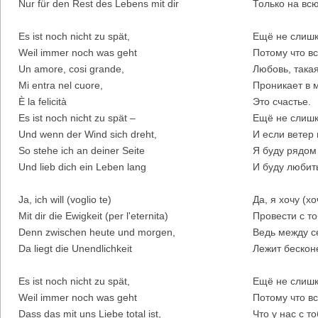
Nur für den Rest des Lebens mit dir
Только на вс
Es ist noch nicht zu spät,
Ещё не слишк
Weil immer noch was geht
Потому что в
Un amore, cosi grande,
Любовь, така
Mi entra nel cuore,
Проникает в 
È la felicità
Это счастье.
Es ist noch nicht zu spät –
Ещё не слишк
Und wenn der Wind sich dreht,
И если ветер
So stehe ich an deiner Seite
Я буду рядом
Und lieb dich ein Leben lang
И буду любить
Ja, ich will (voglio te)
Да, я хочу (хо
Mit dir die Ewigkeit (per l'eternita)
Провести с то
Denn zwischen heute und morgen,
Ведь между с
Da liegt die Unendlichkeit
Лежит бескон
Es ist noch nicht zu spät,
Ещё не слишк
Weil immer noch was geht
Потому что в
Dass das mit uns Liebe total ist,
Что у нас с 