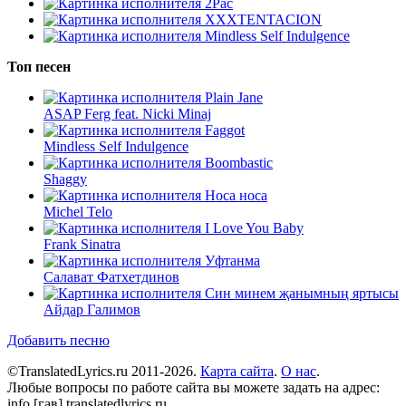
2Pac
XXXTENTACION
Mindless Self Indulgence
Топ песен
Plain Jane
ASAP Ferg feat. Nicki Minaj
Faggot
Mindless Self Indulgence
Boombastic
Shaggy
Носа носа
Michel Telo
I Love You Baby
Frank Sinatra
Уфтанма
Салават Фатхетдинов
Син минем җанымның яртысы
Айдар Галимов
Добавить песню
©TranslatedLyrics.ru 2011-2026.
Карта сайта
.
О нас
.
Любые вопросы по работе сайта вы можете задать на адрес:
info [гав] translatedlyrics.ru