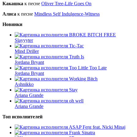
Какашка
к песне
Oliver Tree-Life Goes On
Алиса
к песне
Mindless Self Indulgence-Witness
Новинки
BROKE BITCH FREE
Slayyyter
Tic-Tac
Mind Driller
Truth Is
Jordana Bryant
Too Little Too Late
Jordana Bryant
Working Bitch
Ashnikko
Stay
Ariana Grande
oh well
Ariana Grande
Топ исполнителей
ASAP Ferg feat. Nicki Minaj
Frank Sinatra