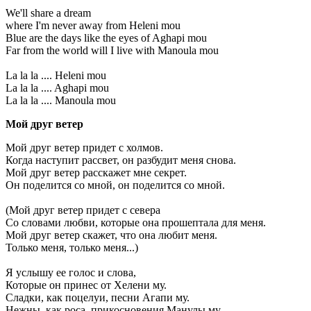
We'll share a dream
where I'm never away from Heleni mou
Blue are the days like the eyes of Aghapi mou
Far from the world will I live with Manoula mou
La la la .... Heleni mou
La la la .... Aghapi mou
La la la .... Manoula mou
Мой друг ветер
Мой друг ветер придет с холмов.
Когда наступит рассвет, он разбудит меня снова.
Мой друг ветер расскажет мне секрет.
Он поделится со мной, он поделится со мной.
(Мой друг ветер придет с севера
Со словами любви, которые она прошептала для меня.
Мой друг ветер скажет, что она любит меня.
Только меня, только меня...)
Я услышу ее голос и слова,
Которые он принес от Хелени му.
Сладки, как поцелуи, песни Агапи му.
Нежны, как роса, прикосновения Манулы му.