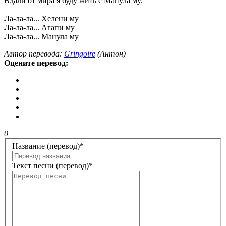
Вдали от мира я буду жить с Манула му.
Ла-ла-ла... Хелени му
Ла-ла-ла... Агапи му
Ла-ла-ла... Манула му
Автор перевода:
Gringoire
(Антон)
Оцените перевод:
0
Название (перевод)
*
Текст песни (перевод)
*