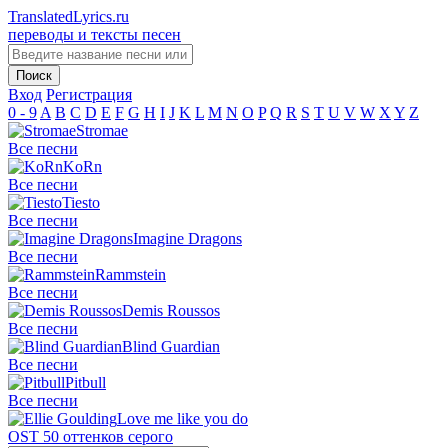
TranslatedLyrics.ru
переводы и тексты песен
Вход
Регистрация
0 - 9
A
B
C
D
E
F
G
H
I
J
K
L
M
N
O
P
Q
R
S
T
U
V
W
X
Y
Z
Stromae
Все песни
KoRn
Все песни
Tiesto
Все песни
Imagine Dragons
Все песни
Rammstein
Все песни
Demis Roussos
Все песни
Blind Guardian
Все песни
Pitbull
Все песни
Love me like you do
OST 50 оттенков серого