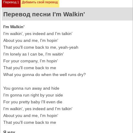
Перевод 1
Добавить свой перевод
Перевод песни I'm Walkin'
I'm Walkin'
I'm walkin', yes indeed and I'm talkin'
About you and me, I'm hopin'
That you'll come back to me, yeah-yeah
I'm lonely as I can be, I'm waitin'
For your company, I'm hopin'
That you'll come back to me
What you gonna do when the well runs dry?
You gonna run away and hide
I'm gonna run right by your side
For you pretty baby I'll even die
I'm walkin', yes indeed and I'm talkin'
About you and me, I'm hopin'
That you'll come back to me
Я иду