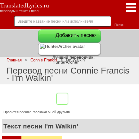
TranslatedLyrics.ru
переводы и тексты песен
Добавить песню
Лучший переводчик:
Главная
>
Connie Francis
>
I'm Walkin'
HunterArcher
Перевод песни Connie Francis
- I'm Walkin'
Нравится песня? Расскажи о ней друзьям:
Текст песни I'm Walkin'