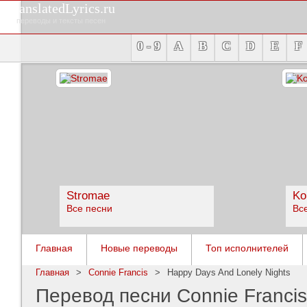
TranslatedLyrics.ru
переводы и тексты песен
0 - 9
A
B
C
D
E
F
Stromae
Ko
Все песни
Вс
Главная
Новые переводы
Топ исполнителей
Главная
>
Connie Francis
>
Happy Days And Lonely Nights
Перевод песни Connie Francis