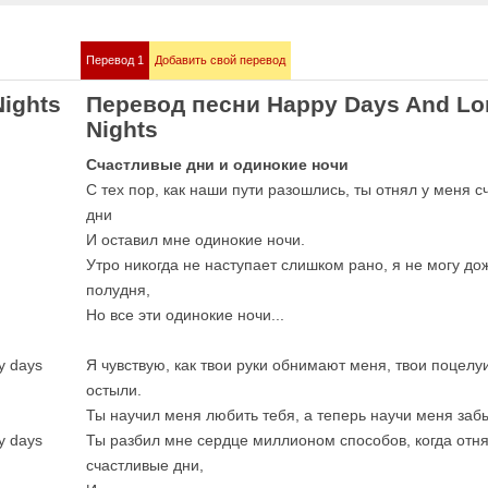
Перевод 1
Добавить свой перевод
mmstein
Demis Roussos
Nights
Перевод песни Happy Days And Lo
е песни
Все песни
Nights
Счастливые дни и одинокие ночи
С тех пор, как наши пути разошлись, ты отнял у меня 
дни
И оставил мне одинокие ночи.
Утро никогда не наступает слишком рано, я не могу до
полудня,
Но все эти одинокие ночи...
y days
Я чувствую, как твои руки обнимают меня, твои поцелу
bull
Love me like you 
е песни
OST 50 оттенков сер
остыли.
Ты научил меня любить тебя, а теперь научи меня заб
y days
Ты разбил мне сердце миллионом способов, когда отня
счастливые дни,