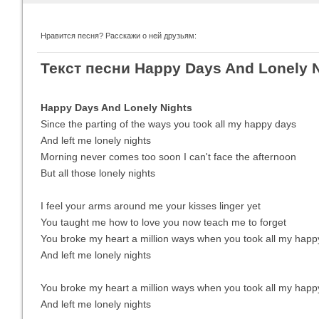
Нравится песня? Расскажи о ней друзьям:
Imagine Dragons
Ra
Текст песни Happy Days And Lonely 
Все песни
Вс
Happy Days And Lonely Nights
Since the parting of the ways you took all my happy days
And left me lonely nights
Morning never comes too soon I can't face the afternoon
But all those lonely nights
I feel your arms around me your kisses linger yet
You taught me how to love you now teach me to forget
You broke my heart a million ways when you took all my happ
Blind Guardian
Pit
Все песни
Вс
And left me lonely nights
You broke my heart a million ways when you took all my happ
And left me lonely nights