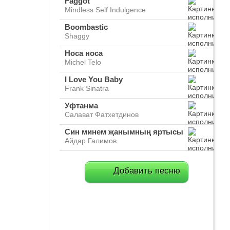
Faggot
Mindless Self Indulgence
Boombastic
Shaggy
Носа носа
Michel Telo
I Love You Baby
Frank Sinatra
Уфтанма
Салават Фатхетдинов
Син минем җанымның яртысы
Айдар Галимов
Добавить песню