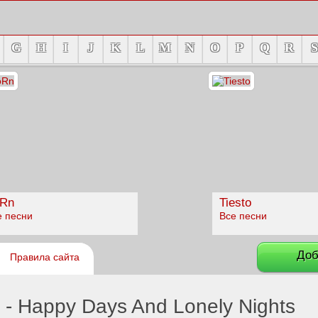
G
H
I
J
K
L
M
N
O
P
Q
R
S
Rn
Tiesto
е песни
Все песни
Доб
Правила сайта
 - Happy Days And Lonely Nights