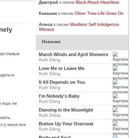
Дмитрий
к песне
Black Attack-Heartless
Какашка
к песне
Oliver Tree-Life Goes On
Алиса
к песне
Mindless Self Indulgence-
nely
Witness
Новинки
счастливые
March Winds and April Showers
Ruth Etting
Love Me or Leave Me
Ruth Etting
ждаться
It All Depends on You
Ruth Etting
I'm Nobody's Baby
Ruth Etting
и еще не
do
ого
Dancing in the Moonlight
Ruth Etting
ывать.
Button Up Your Overcoat
л у меня все
Ruth Etting
Body and Soul