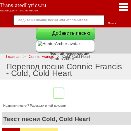
TranslatedLyrics.ru
переводы и тексты песен
Добавить песню
Лучший переводчик:
Главная
>
Connie Francis
>
Cold, Cold Heart
HunterArcher
Перевод песни Connie Francis
- Cold, Cold Heart
Нравится песня? Расскажи о ней друзьям:
Текст песни Cold, Cold Heart