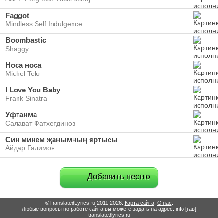
Faggot
Mindless Self Indulgence
Boombastic
Shaggy
Носа носа
Michel Telo
I Love You Baby
Frank Sinatra
Уфтанма
Салават Фатхетдинов
Син минем җанымның яртысы
Айдар Галимов
Добавить песню
©TranslatedLyrics.ru 2011-2026.
Карта сайта
.
О нас
.
Любые вопросы по работе сайта вы можете задать на адрес: info [гав]
translatedlyrics.ru