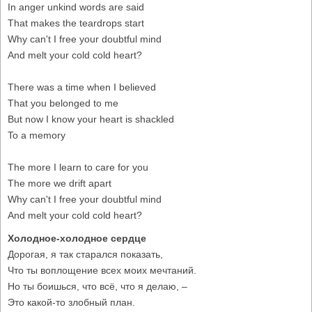
In anger unkind words are said
That makes the teardrops start
Why can't I free your doubtful mind
And melt your cold cold heart?
There was a time when I believed
That you belonged to me
But now I know your heart is shackled
To a memory
The more I learn to care for you
The more we drift apart
Why can't I free your doubtful mind
And melt your cold cold heart?
Холодное-холодное сердце
Дорогая, я так старался показать,
Что ты воплощение всех моих мечтаний.
Но ты боишься, что всё, что я делаю, –
Это какой-то злобный план.