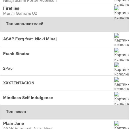
Ninajirachi & Porter Robinson
Fireflies
Martin Garrix & U2
Топ исполнителей
ASAP Ferg feat. Nicki Minaj
Frank Sinatra
2Pac
XXXTENTACION
Mindless Self Indulgence
Топ песен
Plain Jane
ASAP Ferg feat. Nicki Minaj