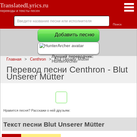
TranslatedLyrics.ru
переводы и тексты песен
Добавить песню
Лучший переводчик:
Главная
>
Centhron
>
Blut Unserer Mütter
HunterArcher
Перевод песни Centhron - Blut
Unserer Mütter
Нравится песня? Расскажи о ней друзьям:
Текст песни Blut Unserer Mütter