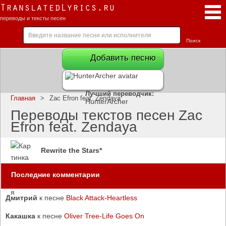
TranslatedLyrics.ru
переводы и тексты песен
Добавить песню
Лучший переводчик:
Главная
>
Zac Efron feat. Zendaya
HunterArcher
Переводы текстов песен Zac
Efron feat. Zendaya
Rewrite the Stars*
Последние комментарии
Дмитрий
к песне
Black Attack-Heartless
Какашка
к песне
Oliver Tree-Life Goes On