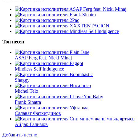
ASAP Ferg feat. Nicki Minaj
Frank Sinatra
2Pac
XXXTENTACION
Mindless Self Indulgence
Топ песен
Plain Jane
ASAP Ferg feat. Nicki Minaj
Faggot
Mindless Self Indulgence
Boombastic
Shaggy
Носа носа
Michel Telo
I Love You Baby
Frank Sinatra
Уфтанма
Салават Фатхетдинов
Син минем җанымның яртысы
Айдар Галимов
Добавить песню