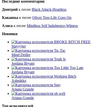
Последние комментарии
Дмитрий
к песне
Black Attack-Heartless
Какашка
к песне
Oliver Tree-Life Goes On
Алиса
к песне
Mindless Self Indulgence-Witness
Новинки
BROKE BITCH FREE
Slayyyter
Tic-Tac
Mind Driller
Truth Is
Jordana Bryant
Too Little Too Late
Jordana Bryant
Working Bitch
Ashnikko
Stay
Ariana Grande
oh well
Ariana Grande
Топ исполнителей