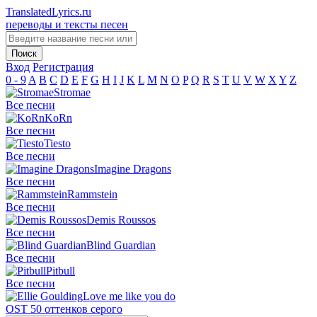
TranslatedLyrics.ru
переводы и тексты песен
Вход
Регистрация
0 - 9
A
B
C
D
E
F
G
H
I
J
K
L
M
N
O
P
Q
R
S
T
U
V
W
X
Y
Z
Stromae
Все песни
KoRn
Все песни
Tiesto
Все песни
Imagine Dragons
Все песни
Rammstein
Все песни
Demis Roussos
Все песни
Blind Guardian
Все песни
Pitbull
Все песни
Love me like you do
OST 50 оттенков серого