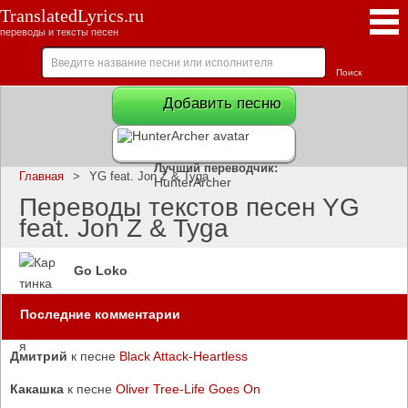
TranslatedLyrics.ru
переводы и тексты песен
Добавить песню
Лучший переводчик:
Главная
>
YG feat. Jon Z & Tyga
HunterArcher
Переводы текстов песен YG
feat. Jon Z & Tyga
Go Loko
Последние комментарии
Дмитрий
к песне
Black Attack-Heartless
Какашка
к песне
Oliver Tree-Life Goes On