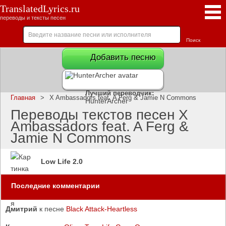
TranslatedLyrics.ru
переводы и тексты песен
Добавить песню
Лучший переводчик:
Главная
>
X Ambassadors feat. A Ferg & Jamie N Commons
HunterArcher
Переводы текстов песен X
Ambassadors feat. A Ferg &
Jamie N Commons
Low Life 2.0
Последние комментарии
Дмитрий
к песне
Black Attack-Heartless