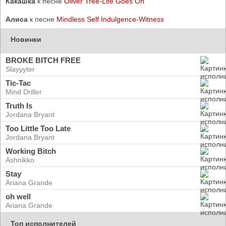
Какашка
к песне
Oliver Tree-Life Goes On
Алиса
к песне
Mindless Self Indulgence-Witness
Новинки
BROKE BITCH FREE
Slayyyter
Tic-Tac
Mind Driller
Truth Is
Jordana Bryant
Too Little Too Late
Jordana Bryant
Working Bitch
Ashnikko
Stay
Ariana Grande
oh well
Ariana Grande
Топ исполнителей