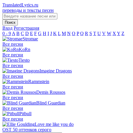
TranslatedLyrics.ru
переводы и тексты песен
Вход
Регистрация
0 - 9
A
B
C
D
E
F
G
H
I
J
K
L
M
N
O
P
Q
R
S
T
U
V
W
X
Y
Z
Stromae
Все песни
KoRn
Все песни
Tiesto
Все песни
Imagine Dragons
Все песни
Rammstein
Все песни
Demis Roussos
Все песни
Blind Guardian
Все песни
Pitbull
Все песни
Love me like you do
OST 50 оттенков серого