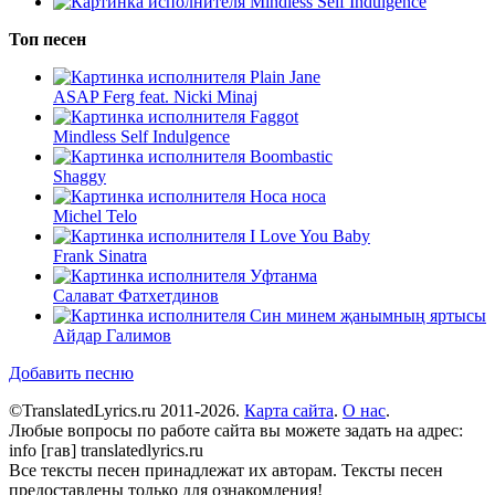
Mindless Self Indulgence
Топ песен
Plain Jane
ASAP Ferg feat. Nicki Minaj
Faggot
Mindless Self Indulgence
Boombastic
Shaggy
Носа носа
Michel Telo
I Love You Baby
Frank Sinatra
Уфтанма
Салават Фатхетдинов
Син минем җанымның яртысы
Айдар Галимов
Добавить песню
©TranslatedLyrics.ru 2011-2026.
Карта сайта
.
О нас
.
Любые вопросы по работе сайта вы можете задать на адрес:
info [гав] translatedlyrics.ru
Все тексты песен принадлежат их авторам. Тексты песен
предоставлены только для ознакомления!