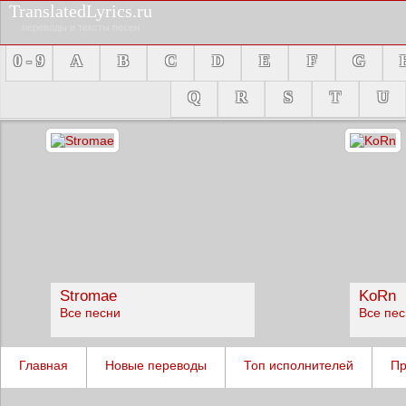
TranslatedLyrics.ru
переводы и тексты песен
0 - 9
A
B
C
D
E
F
G
Q
R
S
T
U
Stromae
KoRn
Все песни
Все пе
Главная
Новые переводы
Топ исполнителей
Пр