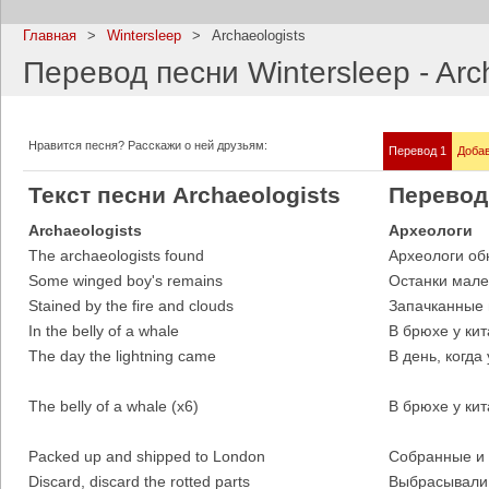
Главная
>
Wintersleep
>
Archaeologists
Перевод песни Wintersleep - Arc
Imagine Dragons
Ramms
Нравится песня? Расскажи о ней друзьям:
Перевод 1
Добав
Все песни
Все пе
Текст песни Archaeologists
Перевод 
Archaeologists
Археологи
The archaeologists found
Археологи об
Some winged boy's remains
Останки мале
Stained by the fire and clouds
Запачканные 
In the belly of a whale
В брюхе у кит
The day the lightning came
В день, когд
The belly of a whale (x6)
В брюхе у кит
Blind Guardian
Pitbull
Все песни
Все пе
Packed up and shipped to London
Собранные и 
Discard, discard the rotted parts
Выбрасывали,