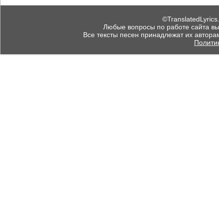
©TranslatedLyrics
Любые вопросы по работе сайта вы мо
Все тексты песен принадлежат их автора
Полити