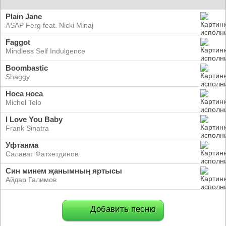
Plain Jane
ASAP Ferg feat. Nicki Minaj
Faggot
Mindless Self Indulgence
Boombastic
Shaggy
Носа носа
Michel Telo
I Love You Baby
Frank Sinatra
Уфтанма
Салават Фатхетдинов
Син минем җанымның яртысы
Айдар Галимов
Добавить песню