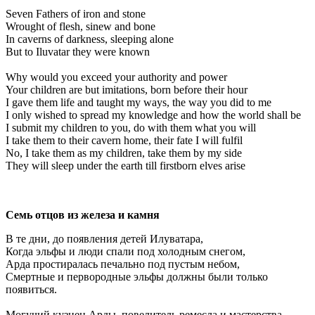
Seven Fathers of iron and stone
Wrought of flesh, sinew and bone
In caverns of darkness, sleeping alone
But to Iluvatar they were known
Why would you exceed your authority and power
Your children are but imitations, born before their hour
I gave them life and taught my ways, the way you did to me
I only wished to spread my knowledge and how the world shall be
I submit my children to you, do with them what you will
I take them to their cavern home, their fate I will fulfil
No, I take them as my children, take them by my side
They will sleep under the earth till firstborn elves arise
Семь отцов из железа и камня
В те дни, до появления детей Илуватара,
Когда эльфы и люди спали под холодным снегом,
Арда простиралась печально под пустым небом,
Смертные и первородные эльфы должны были только
появиться.
Могучий кузнец Арды, повелитель ремесла и мастерства,