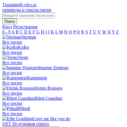
TranslatedLyrics.ru
переводы и тексты песен
Вход
Регистрация
0 - 9
A
B
C
D
E
F
G
H
I
J
K
L
M
N
O
P
Q
R
S
T
U
V
W
X
Y
Z
Stromae
Все песни
KoRn
Все песни
Tiesto
Все песни
Imagine Dragons
Все песни
Rammstein
Все песни
Demis Roussos
Все песни
Blind Guardian
Все песни
Pitbull
Все песни
Love me like you do
OST 50 оттенков серого