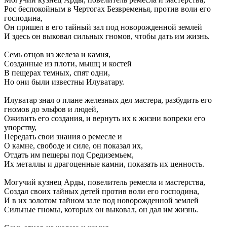
Рос беспокойным в Чертогах Безвременья, против воли его
господина,
Он пришел в его тайный зал под новорожденной землей
И здесь он выковал сильных гномов, чтобы дать им жизнь.
Семь отцов из железа и камня,
Созданные из плоти, мышц и костей
В пещерах темных, спят одни,
Но они были известны Илуватару.
Илуватар знал о плане железных дел мастера, разбудить его
гномов до эльфов и людей,
Оживить его создания, и вернуть их к жизни вопреки его
упорству,
Передать свои знания о ремесле и
О камне, свободе и силе, он показал их,
Отдать им пещеры под Средиземьем,
Их металлы и драгоценные камни, показать их ценность.
Могучий кузнец Арды, повелитель ремесла и мастерства,
Создал своих тайных детей против воли его господина,
И в их золотом тайном зале под новорожденной землей
Сильные гномы, которых он выковал, он дал им жизнь.