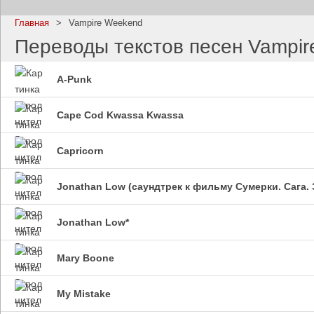
Главная
>
Vampire Weekend
Переводы текстов песен Vampi
A-Punk
Imagine Dragons
Ramms
Все песни
Все пе
Cape Cod Kwassa Kwassa
Capricorn
Jonathan Low (саундтрек к фильму Сумерки. Сага.
Jonathan Low*
Mary Boone
Blind Guardian
Pitbull
Все песни
Все пе
My Mistake