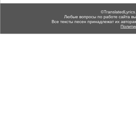
©TranslatedLyrics
Любые вопросы по работе сайта вы мо
Все тексты песен принадлежат их автора
Полити