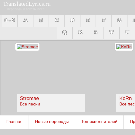
TranslatedLyrics.ru
переводы и тексты песен
0 - 9
A
B
C
D
E
F
G
Q
R
S
T
U
Stromae
KoRn
Все песни
Все пе
Главная
Новые переводы
Топ исполнителей
Пр