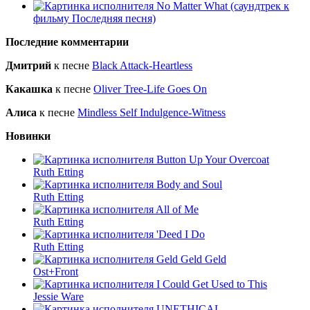
No Matter What (саундтрек к
фильму Последняя песня)
Последние комментарии
Дмитрий
к песне
Black Attack-Heartless
Какашка
к песне
Oliver Tree-Life Goes On
Алиса
к песне
Mindless Self Indulgence-Witness
Новинки
Button Up Your Overcoat
Ruth Etting
Body and Soul
Ruth Etting
All of Me
Ruth Etting
'Deed I Do
Ruth Etting
Geld Geld Geld
Ost+Front
I Could Get Used to This
Jessie Ware
UNETHICAL