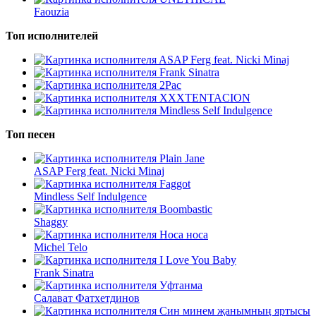
Faouzia
Топ исполнителей
ASAP Ferg feat. Nicki Minaj
Frank Sinatra
2Pac
XXXTENTACION
Mindless Self Indulgence
Топ песен
Plain Jane
ASAP Ferg feat. Nicki Minaj
Faggot
Mindless Self Indulgence
Boombastic
Shaggy
Носа носа
Michel Telo
I Love You Baby
Frank Sinatra
Уфтанма
Салават Фатхетдинов
Син минем җанымның яртысы