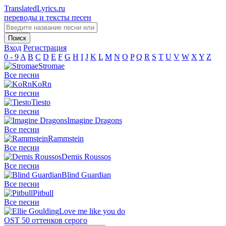
TranslatedLyrics.ru
переводы и тексты песен
Вход
Регистрация
0 - 9
A
B
C
D
E
F
G
H
I
J
K
L
M
N
O
P
Q
R
S
T
U
V
W
X
Y
Z
Stromae
Все песни
KoRn
Все песни
Tiesto
Все песни
Imagine Dragons
Все песни
Rammstein
Все песни
Demis Roussos
Все песни
Blind Guardian
Все песни
Pitbull
Все песни
Love me like you do
OST 50 оттенков серого