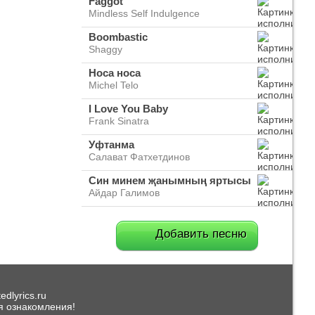
Faggot
Mindless Self Indulgence
Boombastic
Shaggy
Носа носа
Michel Telo
I Love You Baby
Frank Sinatra
Уфтанма
Салават Фатхетдинов
Син минем җанымның яртысы
Айдар Галимов
Добавить песню
dlyrics.ru
я ознакомления!