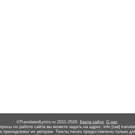
©TranslatedLyrics.ru 2011-2026.
Карта сайта
.
О нас
.
росы по работе сайта вы можете задать на адрес: info [гав] translate
ен принадлежат их авторам. Тексты песен предоставлены только дл