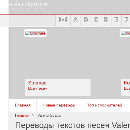
TranslatedLyrics.ru
переводы и тексты песен
0 - 9
A
B
C
D
E
F
Stromae
Ko
Все песни
Вс
Главная
Новые переводы
Топ исполнителей
Главная
>
Valerio Scanu
Переводы текстов песен Valer