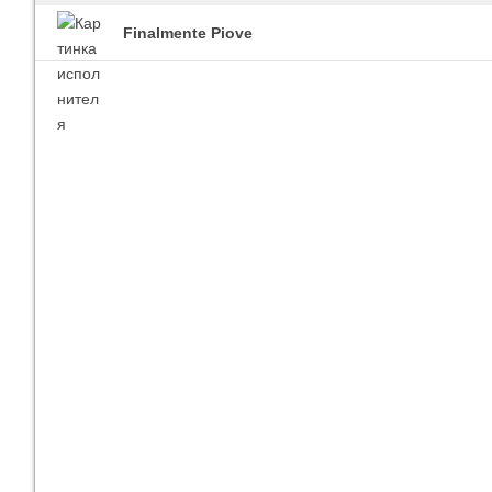
Finalmente Piove
Imagine Dragons
Ra
Все песни
Вс
Blind Guardian
Pit
Все песни
Вс