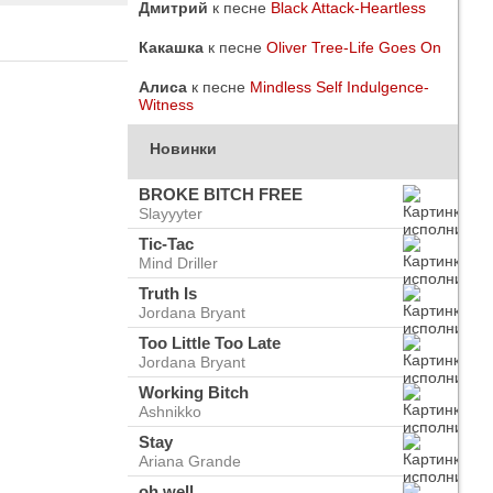
Дмитрий
к песне
Black Attack-Heartless
Какашка
к песне
Oliver Tree-Life Goes On
Алиса
к песне
Mindless Self Indulgence-
Witness
Новинки
BROKE BITCH FREE
Slayyyter
Tic-Tac
Mind Driller
Truth Is
Jordana Bryant
Too Little Too Late
Jordana Bryant
do
ого
Working Bitch
Ashnikko
Stay
Ariana Grande
oh well