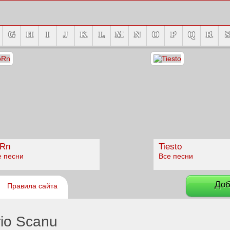
G
H
I
J
K
L
M
N
O
P
Q
R
S
Rn
Tiesto
е песни
Все песни
Доб
Правила сайта
io Scanu