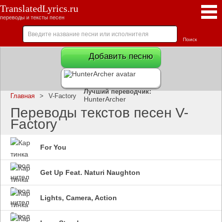
TranslatedLyrics.ru
переводы и тексты песен
Добавить песню
Лучший переводчик:
Главная
>
V-Factory
HunterArcher
Переводы текстов песен V-
Factory
For You
Get Up Feat. Naturi Naughton
Lights, Camera, Action