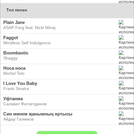
Топ песен
Plain Jane
ASAP Ferg feat. Nicki Minaj
Faggot
Mindless Self Indulgence
Boombastic
Shaggy
Носа носа
Michel Telo
I Love You Baby
Frank Sinatra
Уфтанма
Салават Фатхетдинов
Син минем җанымның яртысы
Айдар Галимов