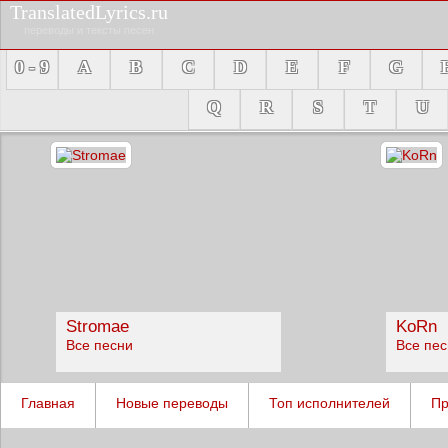
TranslatedLyrics.ru
переводы и тексты песен
0 - 9
A
B
C
D
E
F
G
Q
R
S
T
U
Stromae
KoRn
Все песни
Все пе
Главная
Новые переводы
Топ исполнителей
Пр