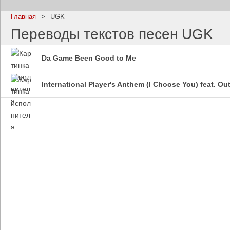
Главная
>
UGK
Переводы текстов песен UGK
Da Game Been Good to Me
Imagine Dragons
Ramms
Все песни
Все пе
International Player's Anthem (I Choose You) feat. Ou
Blind Guardian
Pitbull
Все песни
Все пе