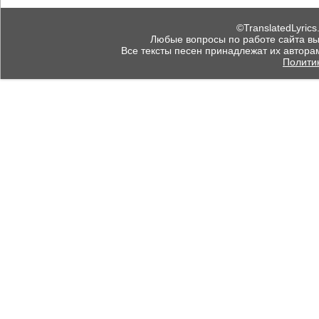
©TranslatedLyrics
Любые вопросы по работе сайта вы мо
Все тексты песен принадлежат их автора
Полити