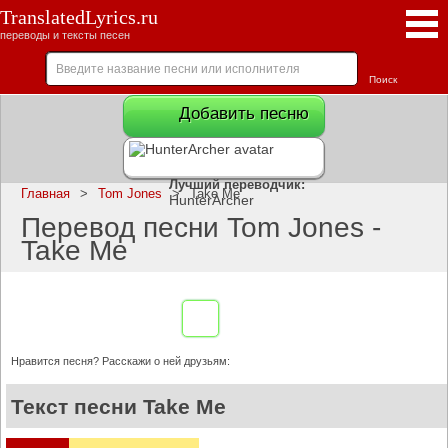
TranslatedLyrics.ru
переводы и тексты песен
Добавить песню
Лучший переводчик:
Главная
>
Tom Jones
>
Take Me
HunterArcher
Перевод песни Tom Jones -
Take Me
Нравится песня? Расскажи о ней друзьям:
Текст песни Take Me