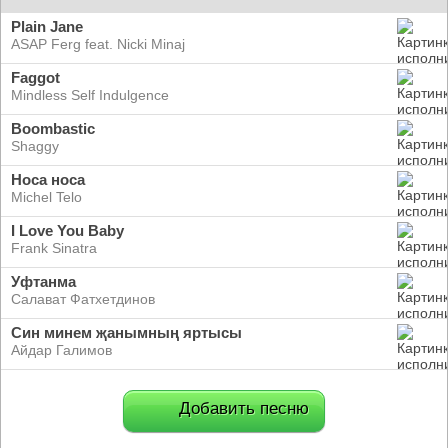
Plain Jane
ASAP Ferg feat. Nicki Minaj
Faggot
Mindless Self Indulgence
Boombastic
Shaggy
Носа носа
Michel Telo
I Love You Baby
Frank Sinatra
Уфтанма
Салават Фатхетдинов
Син минем җанымның яртысы
Айдар Галимов
Добавить песню