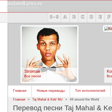
TranslatedLyrics.ru
переводы и тексты песен
0 - 9
A
B
C
D
E
F
Stromae
Ko
Все песни
Вс
Главная
Новые переводы
Топ исполнителей
Главная
>
Taj Mahal & Keb' Mo'
>
All around the World
Перевод песни Taj Mahal & Keb'