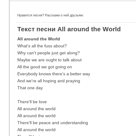
Нравится песня? Расскажи о ней друзьям:
Imagine Dragons
Ra
Текст песни All around the World
Все песни
Вс
All around the World
What's all the fuss about?
Why can't people just get along?
Maybe we are ought to talk about
All the good we got going on
Everybody knows there's a better way
And we're all hoping and praying
That one day
There'll be love
Blind Guardian
Pit
Все песни
Вс
All around the world
All around the world
There'll be peace and understanding
All around the world