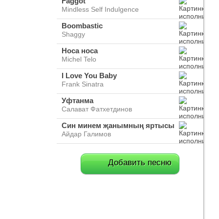
Faggot
Mindless Self Indulgence
Boombastic
Shaggy
Носа носа
Michel Telo
I Love You Baby
Frank Sinatra
Уфтанма
Салават Фатхетдинов
Син минем җанымның яртысы
Айдар Галимов
Добавить песню