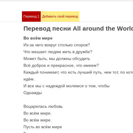
Перевод 1
Добавить свой перевод
mmstein
Demis Roussos
Перевод песни All around the Worl
е песни
Все песни
Во всём мире
Из-за чего вокруг столько споров?
Что мешает людям жить в дружбе?
Может быть, мы должны обсудить
Всё доброе и прекрасное, что имеем?
Каждый понимает, что есть лучший путь, чем тот, по ко
идём.
И все мы с надеждой молимся о том, чтобы
Однажды
bull
Love me like you 
е песни
OST 50 оттенков сер
Воцарилась любовь
Во всём мире.
Во всём мире.
Пусть во всём мире