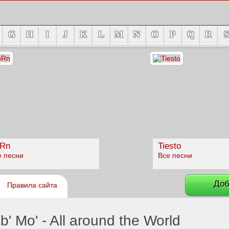
G
H
I
J
K
L
M
N
O
P
Q
R
S
Rn
Tiesto
е песни
Все песни
Доб
Правила сайта
 Mo' - All around the World