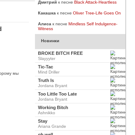
Дмитрий
к песне
Black Attack-Heartless
Какашка
к песне
Oliver Tree-Life Goes On
Алиса
к песне
Mindless Self Indulgence-
d
Witness
Новинки
BROKE BITCH FREE
Slayyyter
Tic-Tac
Mind Driller
торому мы
Truth Is
Jordana Bryant
Too Little Too Late
Jordana Bryant
do
ого
Working Bitch
Ashnikko
Stay
Ariana Grande
oh well