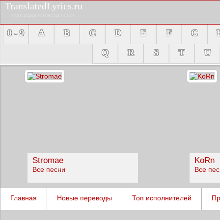
TranslatedLyrics.ru
переводы и тексты песен
0 - 9
A
B
C
D
E
F
G
Q
R
S
T
U
Stromae
KoRn
Все песни
Все пе
Главная
Новые переводы
Топ исполнителей
Пр