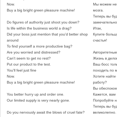
Now.
Мы можем ней
Buy a big bright green pleasure machine!
мозга.
Теперь вы буд
Do figures of authority just shoot you down?
замечательно
Is life within the business world a drag?
Итак,
Did your boss just mention that you'd better shop
Купите больш
around
счастья!
To find yourself a more productive bag?
Are you worried and distressed?
Авторитетные
Can't seem to get no rest?
Жизнь в дело
Put our product to the test.
Ваш босс толь
You'll feel just fine
походить по 
Now.
Хотите найти
Buy a big bright green pleasure machine!
работу?
Вы обеспокое
You better hurry up and order one.
Кажется, вам 
Our limited supply is very nearly gone.
Попробуйте н
Теперь вы буд
Do you nervously await the blows of cruel fate?
великолепно.