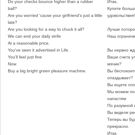
Do your checks bounce higher than a rubber
Итак,
ball?
Купите больш
Are you worried 'cause your girlfriend's just a little
удовольствия
late?
Are you looking for a way to chuck it all?
Лучше потороп
We can end your daily strife
Наш ограниче
At a reasonable price.
You've seen it advertised in Life.
Вы нервно жд
You'll feel just fine
Ваши счета у
Now.
мячик?
Buy a big bright green pleasure machine.
Вы беспокоит
опаздывает?
Вы ищете спос
Мы можем по
напастям
По разумной 
Вы видели рек
Теперь вы буд
прекрасно.
Итак,