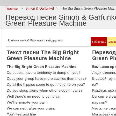
Главная
>
Simon & Garfunkel
>
The Big Bright Green Pleasure Mach
Перевод песни Simon & Garfunkel
Green Pleasure Machine
Imagine Dragons
Ramms
Все песни
Все пе
Нравится песня? Расскажи о ней друзьям:
Перевод 1
Добав
Текст песни The Big Bright
Перевод 
Green Pleasure Machine
Green Pl
The Big Bright Green Pleasure Machine
Большая ярк
Do people have a tendency to dump on you?
Люди склонны
Does your group have more cavities than theirs?
В вашей груп
Do all the hippies seem to get the jump on you?
их?
Do you sleep alone when other sleep in pairs?
Кажется, все 
Well there's no need to complain,
Вы спите в од
Blind Guardian
Pitbull
We'll eliminate your pain.
парами?
Все песни
Все пе
We can neutralize your brain.
Что ж, не сто
You'll feel just fine
Мы избавим в