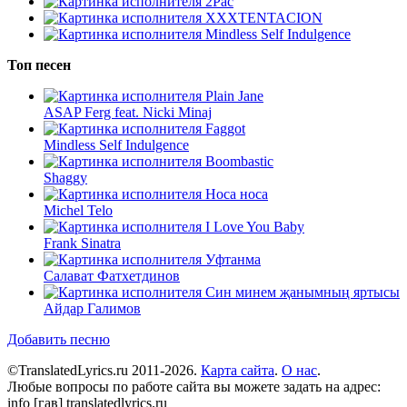
2Pac
XXXTENTACION
Mindless Self Indulgence
Топ песен
Plain Jane
ASAP Ferg feat. Nicki Minaj
Faggot
Mindless Self Indulgence
Boombastic
Shaggy
Носа носа
Michel Telo
I Love You Baby
Frank Sinatra
Уфтанма
Салават Фатхетдинов
Син минем җанымның яртысы
Айдар Галимов
Добавить песню
©TranslatedLyrics.ru 2011-2026.
Карта сайта
.
О нас
.
Любые вопросы по работе сайта вы можете задать на адрес:
info [гав] translatedlyrics.ru