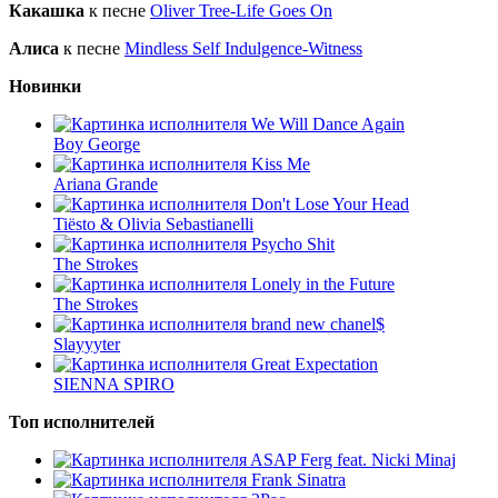
Какашка
к песне
Oliver Tree-Life Goes On
Алиса
к песне
Mindless Self Indulgence-Witness
Новинки
We Will Dance Again
Boy George
Kiss Me
Ariana Grande
Don't Lose Your Head
Tiësto & Olivia Sebastianelli
Psycho Shit
The Strokes
Lonely in the Future
The Strokes
brand new chanel$
Slayyyter
Great Expectation
SIENNA SPIRO
Топ исполнителей
ASAP Ferg feat. Nicki Minaj
Frank Sinatra