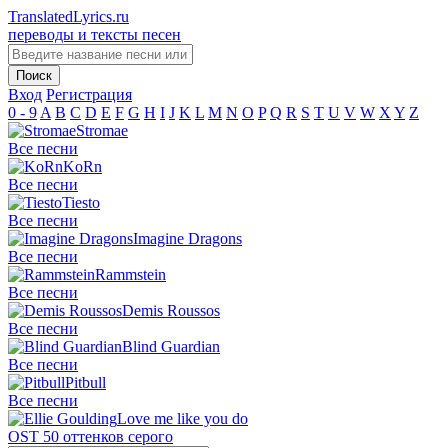
TranslatedLyrics.ru
переводы и тексты песен
Вход
Регистрация
0 - 9
A
B
C
D
E
F
G
H
I
J
K
L
M
N
O
P
Q
R
S
T
U
V
W
X
Y
Z
Stromae
Все песни
KoRn
Все песни
Tiesto
Все песни
Imagine Dragons
Все песни
Rammstein
Все песни
Demis Roussos
Все песни
Blind Guardian
Все песни
Pitbull
Все песни
Love me like you do
OST 50 оттенков серого