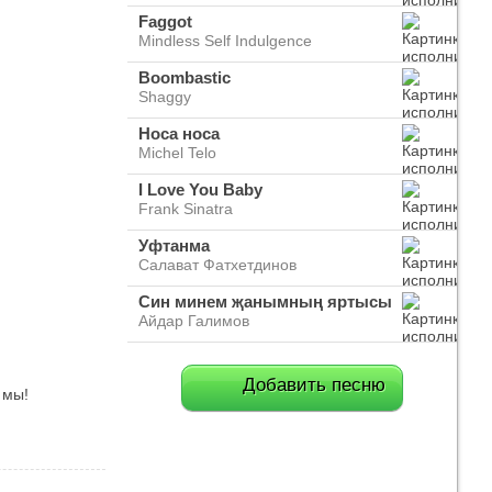
Faggot
Mindless Self Indulgence
Boombastic
Shaggy
Носа носа
Michel Telo
I Love You Baby
Frank Sinatra
Уфтанма
Салават Фатхетдинов
Син минем җанымның яртысы
Айдар Галимов
Добавить песню
 мы!