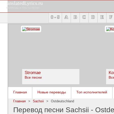
TranslatedLyrics.ru
переводы и тексты песен
0 - 9
A
B
C
D
E
F
Stromae
Ko
Все песни
Вс
Главная
Новые переводы
Топ исполнителей
Главная
>
Sachsii
>
Ostdeutschland
Перевод песни Sachsii - Ostd