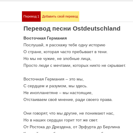
Перевод 1
Добавить свой перевод
mmstein
Demis Roussos
Перевод песни Ostdeutschland
е песни
Все песни
Восточная Германия
Послушай, я расскажу тебе одну историю
О стране, которая часто пребывает в тени.
Но мы не чужие, не злобные лица,
Просто люди с мечтами, которых никто не скрывает.
Восточная Германия – это мы,
С сердцем и разумом, мы здесь.
Не инопланетяне – мы настоящие,
Отстаиваем своё мнение, ради своего права.
bull
Love me like you 
е песни
OST 50 оттенков сер
Они говорят, что мы другие, не понимают нас,
Но в наших сердцах горит тот же свет.
От Ростока до Дрездена, от Эрфурта до Берлина