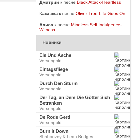
Дмитрий
к песне
Black Attack-Heartless
Какашка
к песне
Oliver Tree-Life Goes On
Алиса
к песне
Mindless Self Indulgence-
Witness
Новинки
Eis Und Asche
Versengold
Eintagsfliege
Versengold
Durch Den Sturm
Versengold
Der Tag, an Dem Die Götter Sich
Betranken
do
Versengold
ого
De Rode Gerd
Versengold
Burn It Down
Shaboozey & Leon Bridges