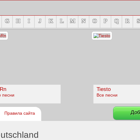
G
H
I
J
K
L
M
N
O
P
Q
R
S
Rn
Tiesto
е песни
Все песни
Доб
Правила сайта
eutschland