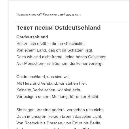
Нравится песня? Расскажи о ней друзьям:
Imagine Dragons
Ra
Текст песни Ostdeutschland
Все песни
Вс
Ostdeutschland
Hör zu, ich erzähle dir 'ne Geschichte
Von einem Land, das oft im Schatten liegt.
Doch wir sind nicht fremd, keine bösen Gesichter,
Nur Menschen mit Träumen, die keiner verbirgt.
Ostdeutschland, das sind wir,
Mit Herz und Verstand, wir stehen hier.
Keine Außerirdischen, wir sind echt,
Verteidigen unsere Meinung, für unser Recht.
Blind Guardian
Pit
Все песни
Вс
Sie sagen, wir sind anders, verstehen uns nicht,
Doch in unseren Herzen brennt dasselbe Licht.
Von Rostock bis Dresden, von Erfurt bis Berlin,