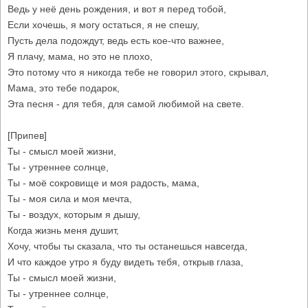
Ведь у неё день рождения, и вот я перед тобой,
Если хочешь, я могу остаться, я не спешу,
Пусть дела подождут, ведь есть кое-что важнее,
Я плачу, мама, но это не плохо,
Это потому что я никогда тебе не говорил этого, скрывал,
Мама, это тебе подарок,
Эта песня - для тебя, для самой любимой на свете.
[Припев]
Ты - смысл моей жизни,
Ты - утреннее солнце,
Ты - моё сокровище и моя радость, мама,
Ты - моя сила и моя мечта,
Ты - воздух, которым я дышу,
Когда жизнь меня душит,
Хочу, чтобы ты сказала, что ты останешься навсегда,
И что каждое утро я буду видеть тебя, открыв глаза,
Ты - смысл моей жизни,
Ты - утреннее солнце,