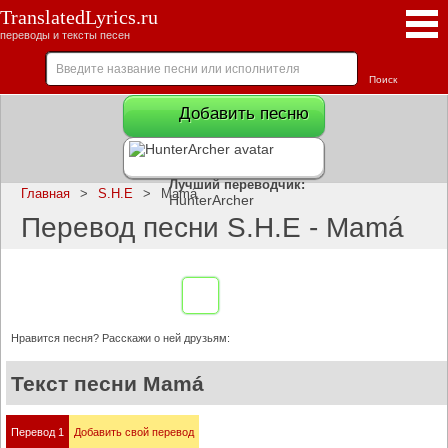
TranslatedLyrics.ru
переводы и тексты песен
Добавить песню
Лучший переводчик:
Главная
>
S.H.E
>
Mamá
HunterArcher
Перевод песни S.H.E - Mamá
Нравится песня? Расскажи о ней друзьям:
Текст песни Mamá
Перевод 1
Добавить свой перевод