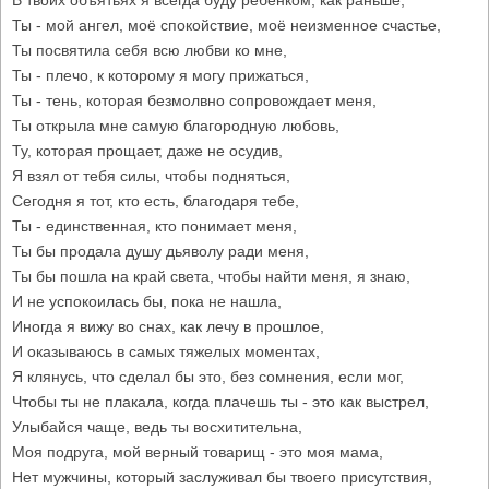
В твоих объятьях я всегда буду ребёнком, как раньше,
Ты - мой ангел, моё спокойствие, моё неизменное счастье,
Ты посвятила себя всю любви ко мне,
Ты - плечо, к которому я могу прижаться,
Ты - тень, которая безмолвно сопровождает меня,
Ты открыла мне самую благородную любовь,
Ту, которая прощает, даже не осудив,
Я взял от тебя силы, чтобы подняться,
Сегодня я тот, кто есть, благодаря тебе,
Ты - единственная, кто понимает меня,
Ты бы продала душу дьяволу ради меня,
Ты бы пошла на край света, чтобы найти меня, я знаю,
И не успокоилась бы, пока не нашла,
Иногда я вижу во снах, как лечу в прошлое,
И оказываюсь в самых тяжелых моментах,
Я клянусь, что сделал бы это, без сомнения, если мог,
Чтобы ты не плакала, когда плачешь ты - это как выстрел,
Улыбайся чаще, ведь ты восхитительна,
Моя подруга, мой верный товарищ - это моя мама,
Нет мужчины, который заслуживал бы твоего присутствия,