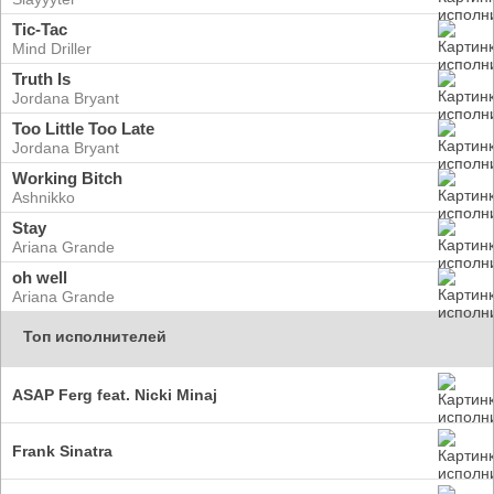
Tic-Tac
Mind Driller
Truth Is
Jordana Bryant
Too Little Too Late
Jordana Bryant
Working Bitch
Ashnikko
Stay
Ariana Grande
oh well
Ariana Grande
Топ исполнителей
ASAP Ferg feat. Nicki Minaj
Frank Sinatra