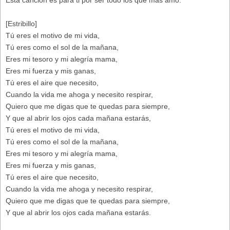
Esta canción es para ti por ser todo los que más amo.
[Estribillo]
Tú eres el motivo de mi vida,
Tú eres como el sol de la mañana,
Eres mi tesoro y mi alegría mama,
Eres mi fuerza y mis ganas,
Tú eres el aire que necesito,
Cuando la vida me ahoga y necesito respirar,
Quiero que me digas que te quedas para siempre,
Y que al abrir los ojos cada mañana estarás,
Tú eres el motivo de mi vida,
Tú eres como el sol de la mañana,
Eres mi tesoro y mi alegría mama,
Eres mi fuerza y mis ganas,
Tú eres el aire que necesito,
Cuando la vida me ahoga y necesito respirar,
Quiero que me digas que te quedas para siempre,
Y que al abrir los ojos cada mañana estarás.