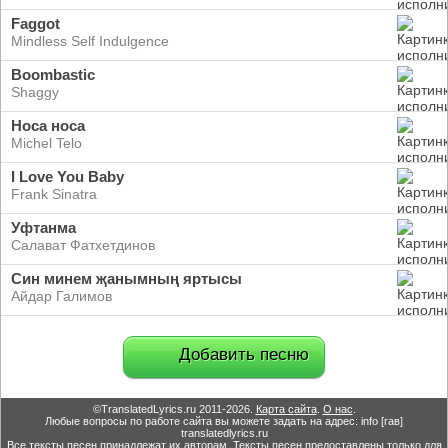
Faggot
Mindless Self Indulgence
Boombastic
Shaggy
Носа носа
Michel Telo
I Love You Baby
Frank Sinatra
Уфтанма
Салават Фатхетдинов
Син минем җанымның яртысы
Айдар Галимов
Добавить песню
©TranslatedLyrics.ru 2011-2026.
Карта сайта
.
О нас
.
Любые вопросы по работе сайта вы можете задать на адрес: info [гав]
translatedlyrics.ru
Все тексты песен принадлежат их авторам. Тексты песен предоставлены только для