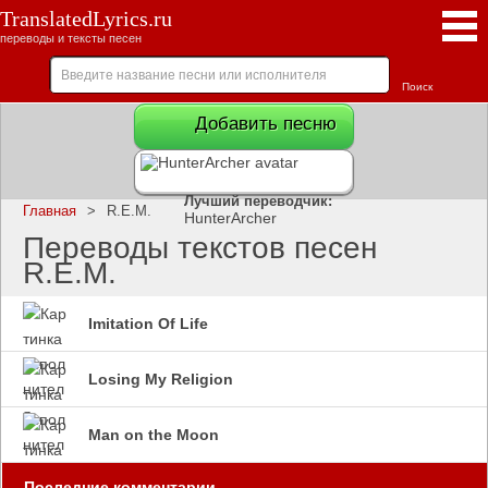
TranslatedLyrics.ru
переводы и тексты песен
Добавить песню
Лучший переводчик:
Главная
>
R.E.M.
HunterArcher
Переводы текстов песен
R.E.M.
Imitation Of Life
Losing My Religion
Man on the Moon
Последние комментарии