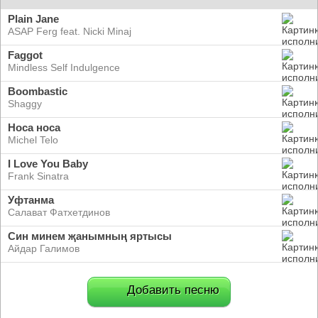
Plain Jane
ASAP Ferg feat. Nicki Minaj
Faggot
Mindless Self Indulgence
Boombastic
Shaggy
Носа носа
Michel Telo
I Love You Baby
Frank Sinatra
Уфтанма
Салават Фатхетдинов
Син минем җанымның яртысы
Айдар Галимов
Добавить песню