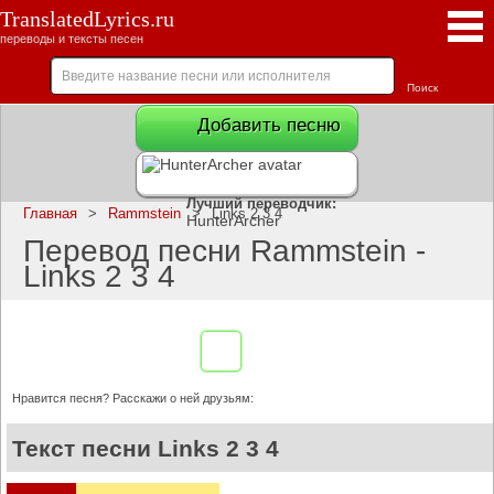
TranslatedLyrics.ru
переводы и тексты песен
Добавить песню
Лучший переводчик:
Главная
>
Rammstein
>
Links 2 3 4
HunterArcher
Перевод песни Rammstein -
Links 2 3 4
Нравится песня? Расскажи о ней друзьям:
Текст песни Links 2 3 4