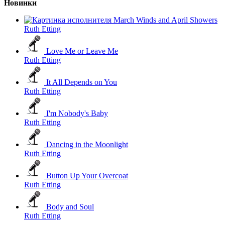
Новинки
March Winds and April Showers
Ruth Etting
Love Me or Leave Me
Ruth Etting
It All Depends on You
Ruth Etting
I'm Nobody's Baby
Ruth Etting
Dancing in the Moonlight
Ruth Etting
Button Up Your Overcoat
Ruth Etting
Body and Soul
Ruth Etting