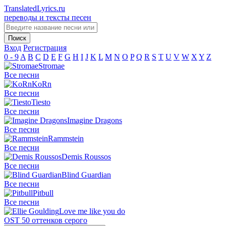
TranslatedLyrics.ru
переводы и тексты песен
Вход
Регистрация
0 - 9
A
B
C
D
E
F
G
H
I
J
K
L
M
N
O
P
Q
R
S
T
U
V
W
X
Y
Z
Stromae
Все песни
KoRn
Все песни
Tiesto
Все песни
Imagine Dragons
Все песни
Rammstein
Все песни
Demis Roussos
Все песни
Blind Guardian
Все песни
Pitbull
Все песни
Love me like you do
OST 50 оттенков серого