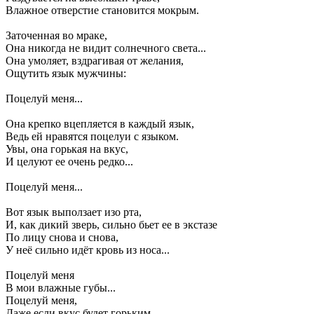
Влажное отверстие становится мокрым.
Заточенная во мраке,
Она никогда не видит солнечного света...
Она умоляет, вздрагивая от желания,
Ощутить язык мужчины:
Поцелуй меня...
Она крепко вцепляется в каждый язык,
Ведь ей нравятся поцелуи с языком.
Увы, она горькая на вкус,
И целуют ее очень редко...
Поцелуй меня...
Вот язык выползает изо рта,
И, как дикий зверь, сильно бьет ее в экстазе
По лицу снова и снова,
У неё сильно идёт кровь из носа...
Поцелуй меня
В мои влажные губы...
Поцелуй меня,
Даже если вкус будет горьким...