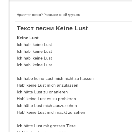
Нравится песня? Расскажи о ней друзьям:
Imagine Dragons
Ra
Текст песни Keine Lust
Все песни
Вс
Keine Lust
Ich hab' keine Lust
Ich hab' keine Lust
Ich hab' keine Lust
Ich hab' keine Lust
Ich habe keine Lust mich nicht zu hassen
Hab' keine Lust mich anzufassen
Ich hätte Lust zu onanieren
Hab' keine Lust es zu probieren
Blind Guardian
Pit
Все песни
Вс
Ich hätte Lust mich auszuziehen
Hab' keine Lust mich nackt zu sehen
Ich hätte Lust mit grossen Tiere