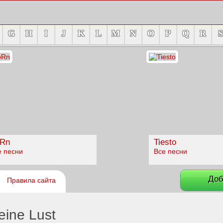
G
H
I
J
K
L
M
N
O
P
Q
R
S
Rn
Tiesto
е песни
Все песни
Доб
Правила сайта
ine Lust