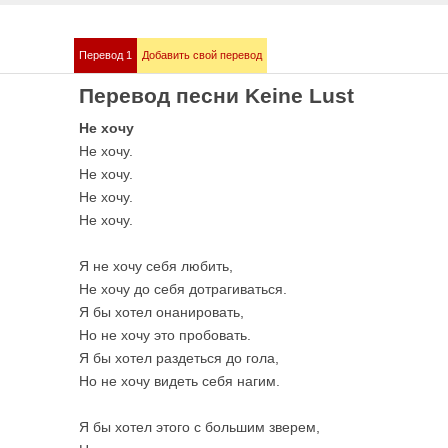
Перевод 1
Добавить свой перевод
mmstein
Demis Roussos
Перевод песни Keine Lust
е песни
Все песни
Не хочу
Не хочу.
Не хочу.
Не хочу.
Не хочу.
Я не хочу себя любить,
Не хочу до себя дотрагиваться.
Я бы хотел онанировать,
Но не хочу это пробовать.
bull
Love me like you 
е песни
OST 50 оттенков сер
Я бы хотел раздеться до гола,
Но не хочу видеть себя нагим.
Я бы хотел этого с большим зверем,