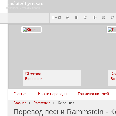
TranslatedLyrics.ru
переводы и тексты песен
0 - 9
A
B
C
D
E
F
Stromae
Ko
Все песни
Вс
Главная
Новые переводы
Топ исполнителей
Главная
>
Rammstein
>
Keine Lust
Перевод песни Rammstein - Ke