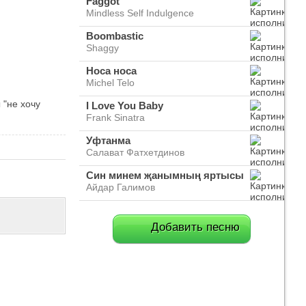
Faggot
Mindless Self Indulgence
Boombastic
Shaggy
Носа носа
Michel Telo
 "не хочу
I Love You Baby
Frank Sinatra
Уфтанма
Салават Фатхетдинов
Син минем җанымның яртысы
Айдар Галимов
Добавить песню