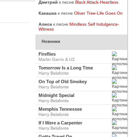
Дмитрий
к песне
Black Attack-Heartless
Какашка
к песне
Oliver Tree-Life Goes On
Алиса
к песне
Mindless Self Indulgence-
Witness
Новинки
Fireflies
Martin Garrix & U2
Tomorrow Is a Long Time
Harry Belafonte
On Top of Old Smokey
Harry Belafonte
Midnight Special
Harry Belafonte
do
ого
Memphis Tennessee
Harry Belafonte
If I Were a Carpenter
Harry Belafonte
Gotta Travel On