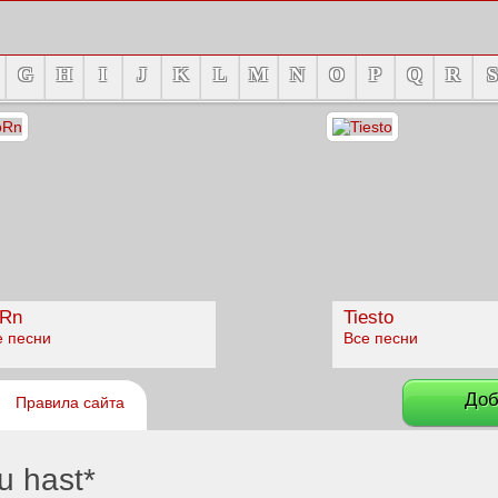
G
H
I
J
K
L
M
N
O
P
Q
R
S
Rn
Tiesto
е песни
Все песни
Доб
Правила сайта
u hast*