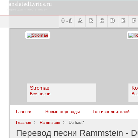
TranslatedLyrics.ru
переводы и тексты песен
0 - 9
A
B
C
D
E
F
Stromae
Ko
Все песни
Вс
Главная
Новые переводы
Топ исполнителей
Главная
>
Rammstein
>
Du hast*
Перевод песни Rammstein - D