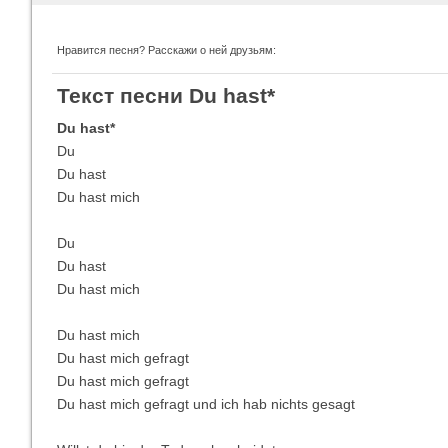
Нравится песня? Расскажи о ней друзьям:
Imagine Dragons
Ra
Текст песни Du hast*
Все песни
Вс
Du hast*
Du
Du hast
Du hast mich
Du
Du hast
Du hast mich
Du hast mich
Blind Guardian
Pit
Все песни
Вс
Du hast mich gefragt
Du hast mich gefragt
Du hast mich gefragt und ich hab nichts gesagt