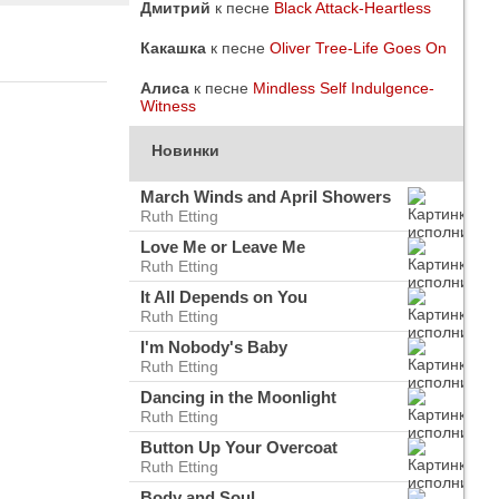
Дмитрий
к песне
Black Attack-Heartless
Какашка
к песне
Oliver Tree-Life Goes On
Алиса
к песне
Mindless Self Indulgence-
Witness
Новинки
March Winds and April Showers
Ruth Etting
Love Me or Leave Me
Ruth Etting
It All Depends on You
Ruth Etting
I'm Nobody's Baby
Ruth Etting
do
ого
Dancing in the Moonlight
Ruth Etting
Button Up Your Overcoat
Ruth Etting
Body and Soul