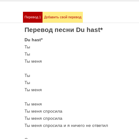
Перевод 1
Добавить свой перевод
mmstein
Demis Roussos
Перевод песни Du hast*
е песни
Все песни
Du hast*
Ты
Ты
Ты меня
Ты
Ты
Ты меня
Ты меня
bull
Love me like you 
е песни
OST 50 оттенков сер
Ты меня спросила
Ты меня спросила
Ты меня спросила и я ничего не ответил