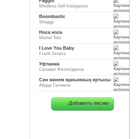
Faggot
Mindless Self Indulgence
Boombastic
Shaggy
Носа носа
Michel Telo
I Love You Baby
Frank Sinatra
Уфтанма
Салават Фатхетдинов
Син минем җанымның яртысы
Айдар Галимов
Добавить песню