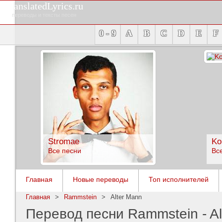
TranslatedLyrics.ru
переводы и тексты песен
0 - 9
A
B
C
D
E
F
Stromae
Ko
Все песни
Вс
Главная
Новые переводы
Топ исполнителей
Главная
>
Rammstein
>
Alter Mann
Перевод песни Rammstein - Al