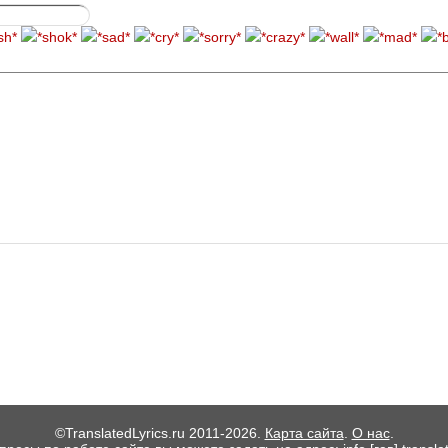
©TranslatedLyrics.ru 2011-2026.
Карта сайта
.
О нас
.