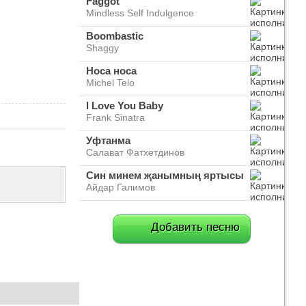
Faggot
Mindless Self Indulgence
Boombastic
Shaggy
Носа носа
Michel Telo
I Love You Baby
Frank Sinatra
Уфтанма
Салават Фатхетдинов
Син минем җанымның яртысы
Айдар Галимов
Добавить песню