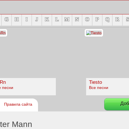
G
H
I
J
K
L
M
N
O
P
Q
R
S
Rn
Tiesto
е песни
Все песни
Доб
Правила сайта
ter Mann