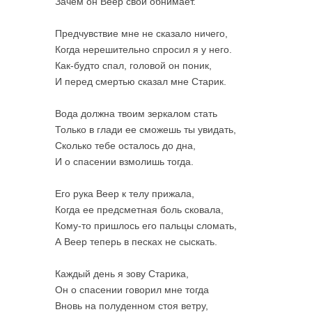
Зачем он Веер свой обнимает.
Предчувствие мне не сказало ничего,
Когда нерешительно спросил я у него.
Как-будто спал, головой он поник,
И перед смертью сказал мне Старик.
Вода должна твоим зеркалом стать
Только в глади ее сможешь ты увидать,
Сколько тебе осталось до дна,
И о спасении взмолишь тогда.
Его рука Веер к телу прижала,
Когда ее предсметная боль сковала,
Кому-то пришлось его пальцы сломать,
А Веер теперь в песках не сыскать.
Каждый день я зову Старика,
Он о спасении говорил мне тогда
Вновь на полуденном стоя ветру,