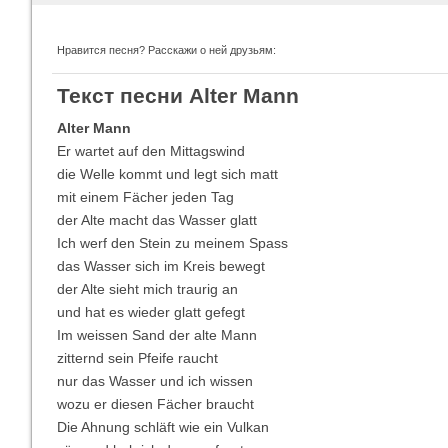
Нравится песня? Расскажи о ней друзьям:
Imagine Dragons
Ra
Текст песни Alter Mann
Все песни
Вс
Alter Mann
Er wartet auf den Mittagswind
die Welle kommt und legt sich matt
mit einem Fächer jeden Tag
der Alte macht das Wasser glatt
Ich werf den Stein zu meinem Spass
das Wasser sich im Kreis bewegt
der Alte sieht mich traurig an
und hat es wieder glatt gefegt
Im weissen Sand der alte Mann
Blind Guardian
Pit
Все песни
Вс
zitternd sein Pfeife raucht
nur das Wasser und ich wissen
wozu er diesen Fächer braucht
Die Ahnung schläft wie ein Vulkan