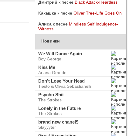
Дмитрий
к песне
Black Attack-Heartless
Какашка
к песне
Oliver Tree-Life Goes On
Алиса
к песне
Mindless Self Indulgence-
Witness
Новинки
We Will Dance Again
Boy George
Kiss Me
Ariana Grande
Don't Lose Your Head
Tiësto & Olivia Sebastianelli
Psycho Shit
The Strokes
do
ого
Lonely in the Future
The Strokes
brand new chanel$
Slayyyter
Great Expectation