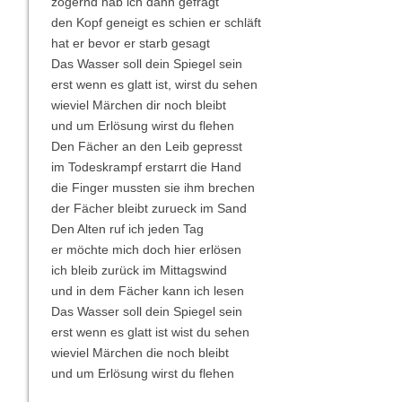
zögernd hab ich dann gefragt
den Kopf geneigt es schien er schläft
hat er bevor er starb gesagt
Das Wasser soll dein Spiegel sein
erst wenn es glatt ist, wirst du sehen
wieviel Märchen dir noch bleibt
und um Erlösung wirst du flehen
Den Fächer an den Leib gepresst
im Todeskrampf erstarrt die Hand
die Finger mussten sie ihm brechen
der Fächer bleibt zurueck im Sand
Den Alten ruf ich jeden Tag
er möchte mich doch hier erlösen
ich bleib zurück im Mittagswind
und in dem Fächer kann ich lesen
Das Wasser soll dein Spiegel sein
erst wenn es glatt ist wist du sehen
wieviel Märchen die noch bleibt
und um Erlösung wirst du flehen