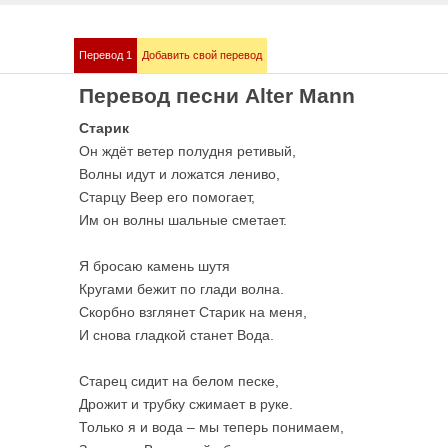
Перевод 1
Добавить свой перевод
mmstein
Demis Roussos
Перевод песни Alter Mann
е песни
Все песни
Старик
Он ждёт ветер полудня ретивый,
Волны идут и ложатся лениво,
Старцу Веер его помогает,
Им он волны шальные сметает.
Я бросаю камень шутя
Кругами бежит по глади волна.
Скорбно взглянет Старик на меня,
И снова гладкой станет Вода.
bull
Love me like you 
е песни
OST 50 оттенков сер
Старец сидит на белом песке,
Дрожит и трубку сжимает в руке.
Только я и вода – мы теперь понимаем,