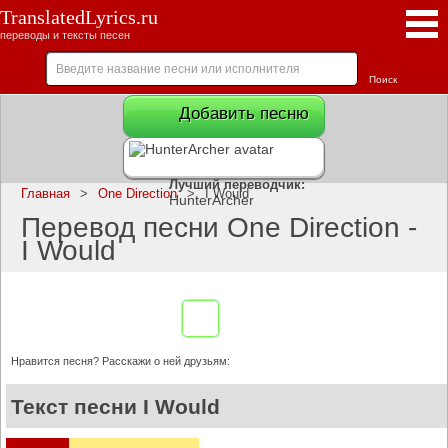
TranslatedLyrics.ru
переводы и тексты песен
Добавить песню
Лучший переводчик:
Главная
>
One Direction
>
I Would
HunterArcher
Перевод песни One Direction -
I Would
Нравится песня? Расскажи о ней друзьям:
Текст песни I Would