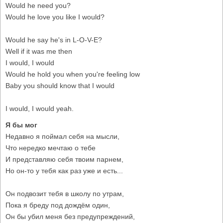
Would he need you?
Would he love you like I would?
Would he say he's in L-O-V-E?
Well if it was me then
I would, I would
Would he hold you when you're feeling low
Baby you should know that I would
I would, I would yeah.
Я бы мог
Недавно я поймал себя на мысли,
Что нередко мечтаю о тебе
И представляю себя твоим парнем,
Но он-то у тебя как раз уже и есть...
Он подвозит тебя в школу по утрам,
Пока я бреду под дождём один,
Он бы убил меня без предупреждений,