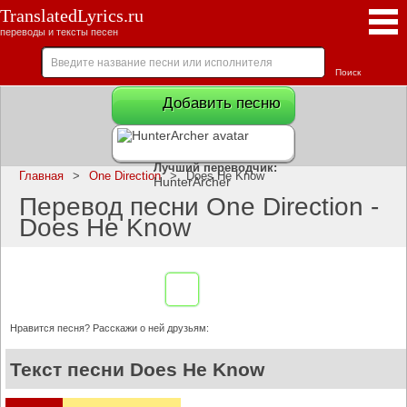
TranslatedLyrics.ru
переводы и тексты песен
Добавить песню
Лучший переводчик:
Главная
>
One Direction
>
Does He Know
HunterArcher
Перевод песни One Direction -
Does He Know
Нравится песня? Расскажи о ней друзьям:
Текст песни Does He Know