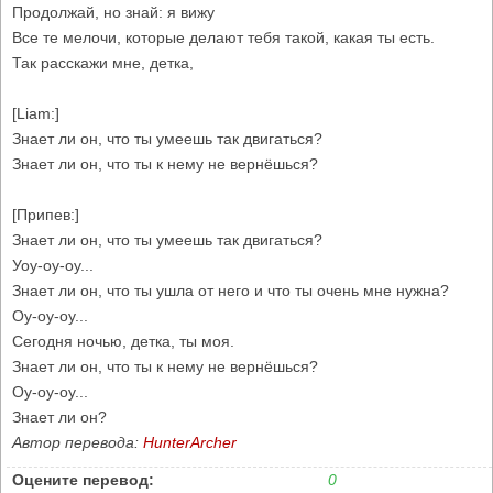
Продолжай, но знай: я вижу
Все те мелочи, которые делают тебя такой, какая ты есть.
Так расскажи мне, детка,
[Liam:]
Знает ли он, что ты умеешь так двигаться?
Знает ли он, что ты к нему не вернёшься?
[Припев:]
Знает ли он, что ты умеешь так двигаться?
Уоу-оу-оу...
Знает ли он, что ты ушла от него и что ты очень мне нужна?
Оу-оу-оу...
Сегодня ночью, детка, ты моя.
Знает ли он, что ты к нему не вернёшься?
Оу-оу-оу...
Знает ли он?
Автор перевода:
HunterArcher
Оцените перевод:
0