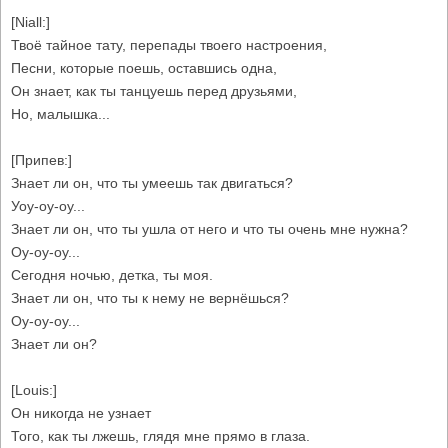
[Niall:]
Твоё тайное тату, перепады твоего настроения,
Песни, которые поешь, оставшись одна,
Он знает, как ты танцуешь перед друзьями,
Но, малышка...
[Припев:]
Знает ли он, что ты умеешь так двигаться?
Уоу-оу-оу...
Знает ли он, что ты ушла от него и что ты очень мне нужна?
Оу-оу-оу...
Сегодня ночью, детка, ты моя.
Знает ли он, что ты к нему не вернёшься?
Оу-оу-оу...
Знает ли он?
[Louis:]
Он никогда не узнает
Того, как ты лжешь, глядя мне прямо в глаза.