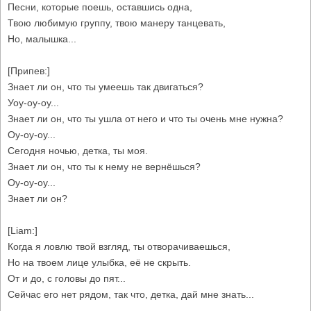
Песни, которые поешь, оставшись одна,
Твою любимую группу, твою манеру танцевать,
Но, малышка...
[Припев:]
Знает ли он, что ты умеешь так двигаться?
Уоу-оу-оу...
Знает ли он, что ты ушла от него и что ты очень мне нужна?
Оу-оу-оу...
Сегодня ночью, детка, ты моя.
Знает ли он, что ты к нему не вернёшься?
Оу-оу-оу...
Знает ли он?
[Liam:]
Когда я ловлю твой взгляд, ты отворачиваешься,
Но на твоем лице улыбка, её не скрыть.
От и до, с головы до пят...
Сейчас его нет рядом, так что, детка, дай мне знать...