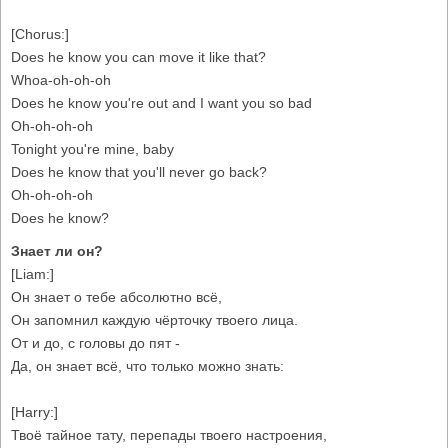
[Chorus:]
Does he know you can move it like that?
Whoa-oh-oh-oh
Does he know you're out and I want you so bad
Oh-oh-oh-oh
Tonight you're mine, baby
Does he know that you'll never go back?
Oh-oh-oh-oh
Does he know?
Знает ли он?
[Liam:]
Он знает о тебе абсолютно всё,
Он запомнил каждую чёрточку твоего лица.
От и до, с головы до пят -
Да, он знает всё, что только можно знать:
[Harry:]
Твоё тайное тату, перепады твоего настроения,