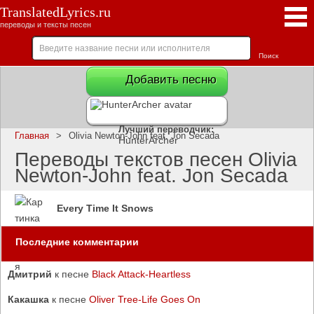
TranslatedLyrics.ru
переводы и тексты песен
Добавить песню
Лучший переводчик:
Главная
>
Olivia Newton-John feat. Jon Secada
HunterArcher
Переводы текстов песен Olivia
Newton-John feat. Jon Secada
Every Time It Snows
Последние комментарии
Дмитрий
к песне
Black Attack-Heartless
Какашка
к песне
Oliver Tree-Life Goes On